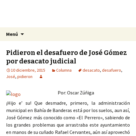
La nueva opción en información
Ir
Buscar:
La Yunta de Tepic
Menú
al
contenido
Pidieron el desafuero de José Gómez
por desacato judicial
10 diciembre, 2015
Columna
desacato
,
desafuero
,
José
,
pidieron
Por: Oscar Zúñiga
¡Hijo e’ su! Que desmadre, primero, la administración
municipal en Bahía de Banderas está por los suelos, aun así,
José Gómez más conocido como «El Perrero», sabiendo de
los grandes problemas que arrastraba este ayuntamiento
en manos de su cuñado Rafael Cervantes, aún así aprovechó