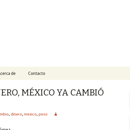
n
e Tepic
cerca de
Contacto
NERO, MÉXICO YA CAMBIÓ
ambio
,
dinero
,
mexico
,
peso
Gómez.