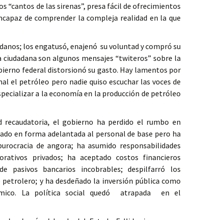
s “cantos de las sirenas”, presa fácil de ofrecimientos
incapaz de comprender la compleja realidad en la que
adanos; los engatusó, enajenó su voluntad y compró su
a ciudadana son algunos mensajes “twiteros” sobre la
ierno federal distorsionó su gasto. Hay lamentos por
nal el petróleo pero nadie quiso escuchar las voces de
specializar a la economía en la producción de petróleo
d recaudatoria, el gobierno ha perdido el rumbo en
ilado en forma adelantada al personal de base pero ha
rocracia de angora; ha asumido responsabilidades
orativos privados; ha aceptado costos financieros
 pasivos bancarios incobrables; despilfarró los
 petrolero; y ha desdeñado la inversión pública como
ico. La política social quedó atrapada en el