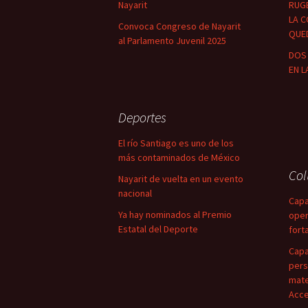
Nayarit
RUG
LA C
Convoca Congreso de Nayarit
QUED
al Parlamento Juvenil 2025
DOS 
EN L
Deportes
El río Santiago es uno de los
más contaminados de México
Co
Nayarit de vuelta en un evento
nacional
Capa
Ya hay nominados al Premio
oper
Estatal del Deporte
fort
Capa
pers
mate
Acce