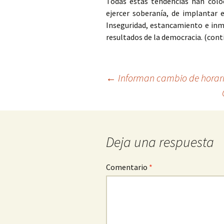
Todas estas tendencias han coloc
ejercer soberanía, de implantar e
Inseguridad, estancamiento e inm
resultados de la democracia. (cont
Ir
←
Informan cambio de horari
a
la
entrada
Deja una respuesta
Comentario
*