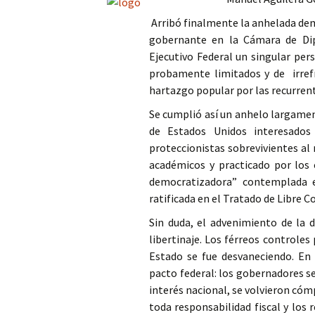
Columna
Arribó finalmente la anhelada dem
gobernante en la Cámara de Dip
Opinión
Ejecutivo Federal un singular per
probamente limitados y de irrefr
hartazgo popular por las recurrente
Se cumplió así un anhelo largame
de Estados Unidos interesados 
proteccionistas sobrevivientes a
académicos y practicado por los 
democratizadora” contemplada e
ratificada en el Tratado de Libre 
Sin duda, el advenimiento de la 
libertinaje. Los férreos controles
Estado se fue desvaneciendo. En e
pacto federal: los gobernadores s
interés nacional, se volvieron cómp
toda responsabilidad fiscal y los