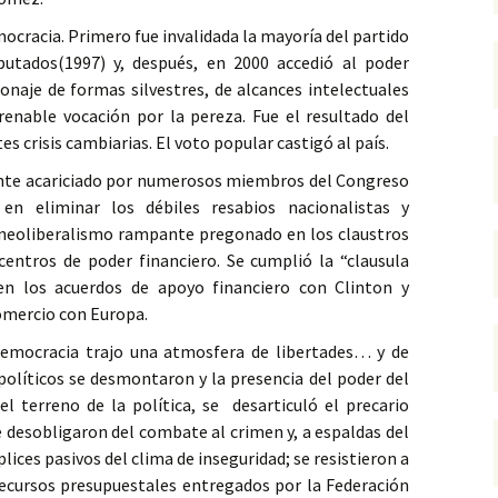
ocracia. Primero fue invalidada la mayoría del partido
utados(1997) y, después, en 2000 accedió al poder
sonaje de formas silvestres, de alcances intelectuales
enable vocación por la pereza. Fue el resultado del
s crisis cambiarias. El voto popular castigó al país.
nte acariciado por numerosos miembros del Congreso
en eliminar los débiles resabios nacionalistas y
l neoliberalismo rampante pregonado en los claustros
centros de poder financiero. Se cumplió la “clausula
n los acuerdos de apoyo financiero con Clinton y
Comercio con Europa.
democracia trajo una atmosfera de libertades… y de
 políticos se desmontaron y la presencia del poder del
l terreno de la política, se desarticuló el precario
e desobligaron del combate al crimen y, a espaldas del
lices pasivos del clima de inseguridad; se resistieron a
 recursos presupuestales entregados por la Federación