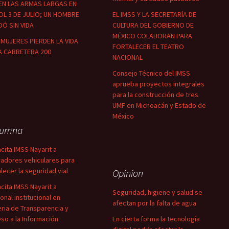
EN LAS ARMAS LARGAS EN
OL 3 DE JULIO; UN HOMBRE
EL IMSS Y LA SECRETARÍA DE
Ó SIN VIDA
CULTURA DEL GOBIERNO DE
MÉXICO COLABORAN PARA
MUJERES PIERDEN LA VIDA
FORTALECER EL TEATRO
A CARRETERA 200
NACIONAL
Consejo Técnico del IMSS
aprueba proyectos integrales
para la construcción de tres
UMF en Michoacán y Estado de
México
lumna
cita IMSS Nayarit a
adores vehiculares para
alecer la seguridad vial
Opinion
cita IMSS Nayarit a
Seguridad, higiene y salud se
onal institucional en
afectan por la falta de agua
ria de Transparencia y
so a la Información
En cierta forma la tecnología