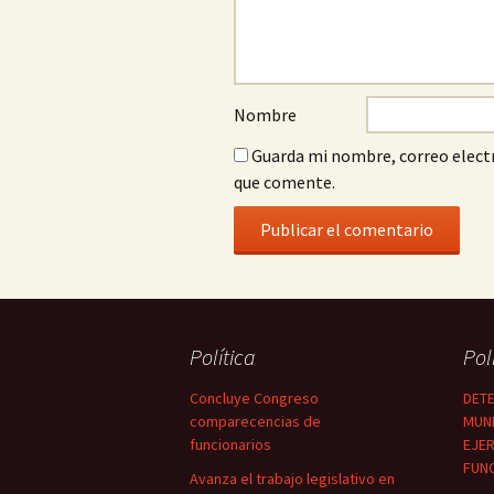
Nombre
Guarda mi nombre, correo electr
que comente.
Política
Pol
Concluye Congreso
DETE
comparecencias de
MUNI
funcionarios
EJER
FUN
Avanza el trabajo legislativo en