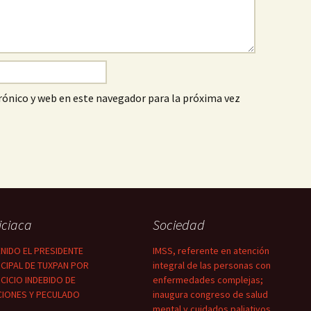
ónico y web en este navegador para la próxima vez
iciaca
Sociedad
NIDO EL PRESIDENTE
IMSS, referente en atención
CIPAL DE TUXPAN POR
integral de las personas con
CICIO INDEBIDO DE
enfermedades complejas;
CIONES Y PECULADO
inaugura congreso de salud
mental y cuidados paliativos