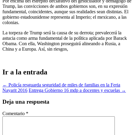
Por encima del estrépito declarativo del gesticulador y demagogo de
Trump, las convicciones de ambos gobiernos son, en su expresión
fundamental, coincidentes, aunque sus realidades sean distintas. El
gobierno estadounidense representa al Imperio; el mexicano, a las
colonias.
La torpeza de Trump será la causa de su derrota; prevalecerá la
astucia como arma fundamental de la política aplicada por Barack
Obama. Con ella, Washington proseguirá alineando a Rusia, a
China y a Europa. Así, sin riesgos,
Ir a la entrada
←
Policía resguarda seguridad de miles de familias en la Feria
Nayarit 2016
Entrega Gobierno 16 mdp a docentes y escuelas
→
Deja una respuesta
Comentario
*