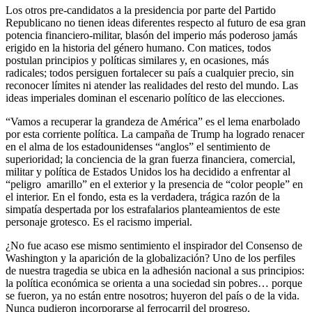
Los otros pre-candidatos a la presidencia por parte del Partido
Republicano no tienen ideas diferentes respecto al futuro de esa gran
potencia financiero-militar, blasón del imperio más poderoso jamás
erigido en la historia del género humano. Con matices, todos
postulan principios y políticas similares y, en ocasiones, más
radicales; todos persiguen fortalecer su país a cualquier precio, sin
reconocer límites ni atender las realidades del resto del mundo. Las
ideas imperiales dominan el escenario político de las elecciones.
“Vamos a recuperar la grandeza de América” es el lema enarbolado
por esta corriente política. La campaña de Trump ha logrado renacer
en el alma de los estadounidenses “anglos” el sentimiento de
superioridad; la conciencia de la gran fuerza financiera, comercial,
militar y política de Estados Unidos los ha decidido a enfrentar al
“peligro amarillo” en el exterior y la presencia de “color people” en
el interior. En el fondo, esta es la verdadera, trágica razón de la
simpatía despertada por los estrafalarios planteamientos de este
personaje grotesco. Es el racismo imperial.
¿No fue acaso ese mismo sentimiento el inspirador del Consenso de
Washington y la aparición de la globalización? Uno de los perfiles
de nuestra tragedia se ubica en la adhesión nacional a sus principios:
la política económica se orienta a una sociedad sin pobres… porque
se fueron, ya no están entre nosotros; huyeron del país o de la vida.
Nunca pudieron incorporarse al ferrocarril del progreso.