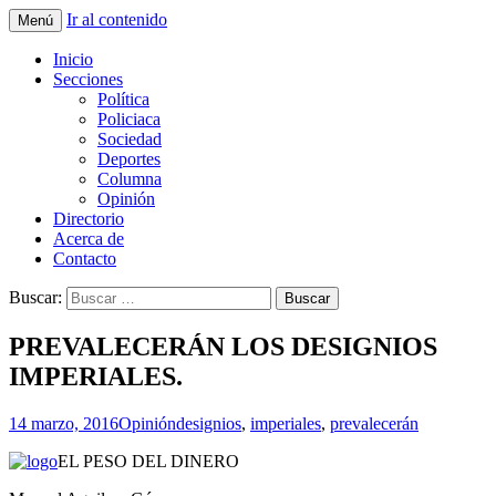
Ir al contenido
Menú
La nueva opción en información
La Yunta de Tepic
Inicio
Secciones
Política
Policiaca
Sociedad
Deportes
Columna
Opinión
Directorio
Acerca de
Contacto
Buscar:
PREVALECERÁN LOS DESIGNIOS
IMPERIALES.
14 marzo, 2016
Opinión
designios
,
imperiales
,
prevalecerán
EL PESO DEL DINERO