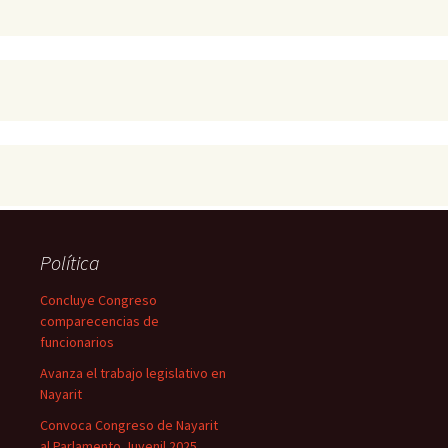
Política
Concluye Congreso
comparecencias de
funcionarios
Avanza el trabajo legislativo en
Nayarit
Convoca Congreso de Nayarit
al Parlamento Juvenil 2025