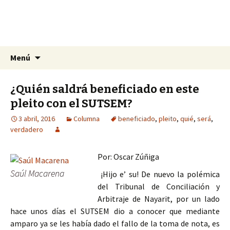
La nueva opción en información
Ir
Buscar:
La Yunta de Tepic
Menú
al
contenido
¿Quién saldrá beneficiado en este
pleito con el SUTSEM?
3 abril, 2016
Columna
beneficiado
,
pleito
,
quié
,
será
,
verdadero
Por: Oscar Zúñiga
Saúl Macarena
¡Hijo e’ su! De nuevo la polémica
del Tribunal de Conciliación y
Arbitraje de Nayarit, por un lado
hace unos días el SUTSEM dio a conocer que mediante
amparo ya se les había dado el fallo de la toma de nota, es