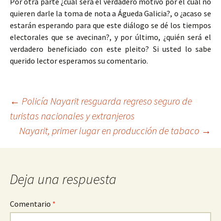
Por otra parte ¿cuál será el verdadero motivo por el cual no
quieren darle la toma de nota a Águeda Galicia?, o ¿acaso se
estarán esperando para que este diálogo se dé los tiempos
electorales que se avecinan?, y por último, ¿quién será el
verdadero beneficiado con este pleito? Si usted lo sabe
querido lector esperamos su comentario.
Ir
←
Policía Nayarit resguarda regreso seguro de
turistas nacionales y extranjeros
a
Nayarit, primer lugar en producción de tabaco
→
la
entrada
Deja una respuesta
Comentario
*