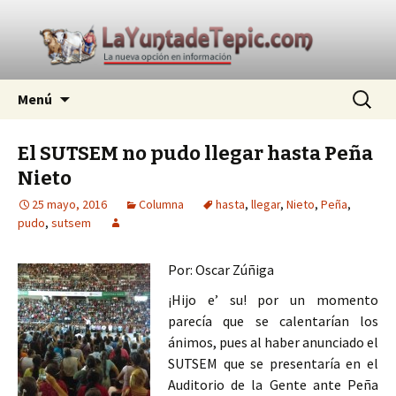
La nueva opción en información
Ir
Buscar:
La Yunta de Tepic
Menú
al
contenido
El SUTSEM no pudo llegar hasta Peña
Nieto
25 mayo, 2016
Columna
hasta
,
llegar
,
Nieto
,
Peña
,
pudo
,
sutsem
Por: Oscar Zúñiga
¡Hijo e’ su! por un momento
parecía que se calentarían los
ánimos, pues al haber anunciado el
SUTSEM que se presentaría en el
Auditorio de la Gente ante Peña