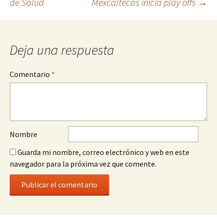
de Salud
Mexcaltecas inicia play offs
→
a
la
entrada
Deja una respuesta
Comentario
*
Nombre
Guarda mi nombre, correo electrónico y web en este
navegador para la próxima vez que comente.