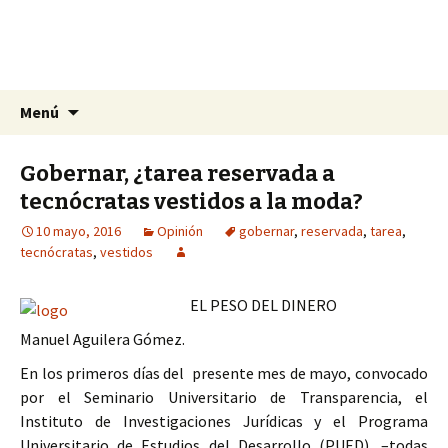
La nueva opción en información
Ir
Buscar:
La Yunta de Tepic
Menú
al
contenido
Gobernar, ¿tarea reservada a
tecnócratas vestidos a la moda?
10 mayo, 2016
Opinión
gobernar
,
reservada
,
tarea
,
tecnócratas
,
vestidos
EL PESO DEL DINERO
Manuel Aguilera Gómez.
En los primeros días del presente mes de mayo, convocado
por el Seminario Universitario de Transparencia, el
Instituto de Investigaciones Jurídicas y el Programa
Universitario de Estudios del Desarrollo (PUED), –todas