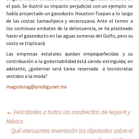
el país. Se ilustró su impacto perjudicial con un ejemplo: se
había proyectado un gasoducto Houston-Tuxpan a lo largo
de las costas tamaulipeca y veracruzana. Ante el temor a
los continuos embates de la delincuencia, se ha planteado
hacer el gaseoducto en las aguas someras del Golfo, pero su
costo se triplicará.
Las empresas estatales quedan empequeñecidas y su
contribución a la gobernabilidad está siendo extinguida; en
adelante, ¿gobernar será tarea reservada a tecnócratas
vestidos a la moda?
maguilerag@prodigy.net.mx
Ir
←
Felicidades a todas las madrecitas de Nayarit y
México
a
Qué atenuantes inventarán los diputados sobre el
la