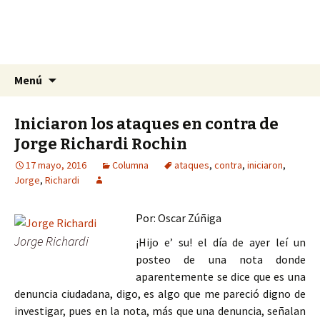
La nueva opción en información
Ir
Buscar:
La Yunta de Tepic
Menú
al
contenido
Iniciaron los ataques en contra de
Jorge Richardi Rochin
17 mayo, 2016
Columna
ataques
,
contra
,
iniciaron
,
Jorge
,
Richardi
Por: Oscar Zúñiga
Jorge Richardi
¡Hijo e’ su! el día de ayer leí un
posteo de una nota donde
aparentemente se dice que es una
denuncia ciudadana, digo, es algo que me pareció digno de
investigar, pues en la nota, más que una denuncia, señalan