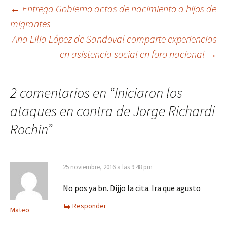
Ir
←
Entrega Gobierno actas de nacimiento a hijos de
migrantes
a
Ana Lilia López de Sandoval comparte experiencias
la
en asistencia social en foro nacional
→
entrada
2 comentarios en “
Iniciaron los
ataques en contra de Jorge Richardi
Rochin
”
25 noviembre, 2016 a las 9:48 pm
No pos ya bn. Dijjo la cita. Ira que agusto
Responder
Mateo