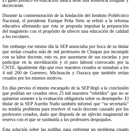
El gasto público en educación básica tiene una tendencia irregular y
decreciente.
Durante la conmemoración de la fundación del Instituto Politécnico
Nacional, el presidente Enrique Peña Neto se refirió a la reforma
educativa afirmando que esta se proponía impulsar la preparación
del magisterio con el propósito de ofrecer una educación de calidad
a los escolares.
Sin embargo ese mismo día la SEP anunciaba por boca de su titular
que serían cesados más de mil profesores de Chiapas por incumplir
con su labor docente, esto es, por ausentarse de sus escuelas y por
participar en la movilización y el paro laboral convocado por la
CNTE. Igualmente dijo que esos maestros cesados se sumaban a los
4 mil 200 de Guerrero, Michoacán y Oaxaca que también serían
cesados por los mismos motivos.
En días previos el mismo encargado de la SEP llegó a la conclusión
que podrían ser cesados otros 25 mil maestros “rebeldes” que no se
quisieran someter a la evaluación obligatoria sobre su desempeño. El
titular de la SEP Aurelio Nuño también informó que “su secretaría”
no tendría problema para resolver el vacío docente causado por los
profesores cesados, dado que disponía de un ejército magisterial de
reserva con el que se sustituiría a los profesores despojados.
Esta solución sobre las rodillas para enfrentar un problema creado