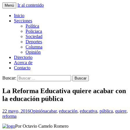
Ir al contenido
Menú
La nueva opción en información
La Yunta de Tepic
Inicio
Secciones
Política
Policiaca
Sociedad
Deportes
Columna
Opinión
Directorio
Acerca de
Contacto
Buscar:
La Reforma Educativa quiere acabar con
la educación pública
22 mayo, 2016
Opinión
acabar
,
educación
,
educativa
,
pública
,
quiere
,
reforma
Por Octavio Camelo Romero