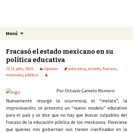
La nueva opción en información
Ir
Buscar:
La Yunta de Tepic
Menú
al
contenido
Fracasó el estado mexicano en su
política educativa
21 julio, 2016
Opinión
educativa
,
estado
,
fracaso
,
mexicano
,
pòlitica
Por Octavio Camelo Romero
Nuevamente resurge la ocurrencia, el “melate”, la
improvisación; se presenta un “nuevo modelo” educativo
para el país y se dice que no hay que buscar culpables del
fracaso de la educación pública de los mexicanos. Pareciese
que quienes nos gobiernan nos tienen clasificados en la