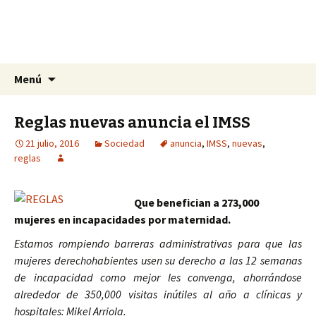
La nueva opción en información
Ir
Buscar:
La Yunta de Tepic
Menú
al
contenido
Reglas nuevas anuncia el IMSS
21 julio, 2016
Sociedad
anuncia
,
IMSS
,
nuevas
,
reglas
Que benefician a 273,000
mujeres en incapacidades por maternidad.
Estamos rompiendo barreras administrativas para que las
mujeres derechohabientes usen su derecho a las 12 semanas
de incapacidad como mejor les convenga, ahorrándose
alrededor de 350,000 visitas inútiles al año a clínicas y
hospitales: Mikel Arriola.