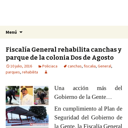
La nueva opción en información
Ir
Buscar:
La Yunta de Tepic
Menú
al
contenido
Fiscalía General rehabilita canchas y
parque de la colonia Dos de Agosto
10 julio, 2016
Policiaca
canchas
,
fiscalia
,
General
,
parques
,
rehabilita
Una acción más del
Gobierno de la Gente…
En cumplimiento al Plan de
Seguridad del Gobierno de
la Gente, la Fiscalía General