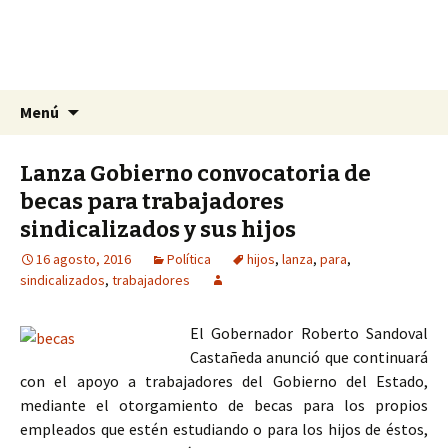
La nueva opción en información
Ir
Buscar:
La Yunta de Tepic
Menú
al
contenido
Lanza Gobierno convocatoria de
becas para trabajadores
sindicalizados y sus hijos
16 agosto, 2016
Política
hijos
,
lanza
,
para
,
sindicalizados
,
trabajadores
El Gobernador Roberto Sandoval
Castañeda anunció que continuará
con el apoyo a trabajadores del Gobierno del Estado,
mediante el otorgamiento de becas para los propios
empleados que estén estudiando o para los hijos de éstos,