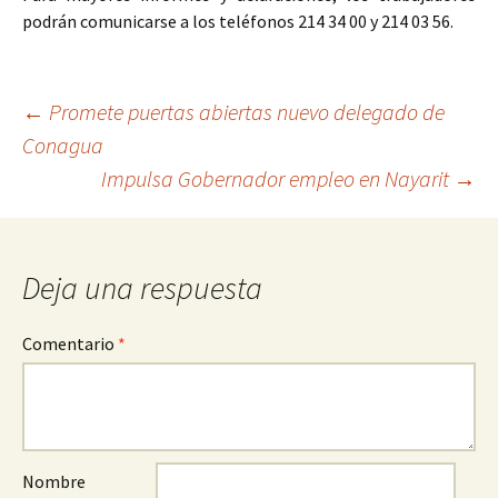
podrán comunicarse a los teléfonos 214 34 00 y 214 03 56.
Ir
←
Promete puertas abiertas nuevo delegado de
Conagua
a
Impulsa Gobernador empleo en Nayarit
→
la
entrada
Deja una respuesta
Comentario
*
Nombre