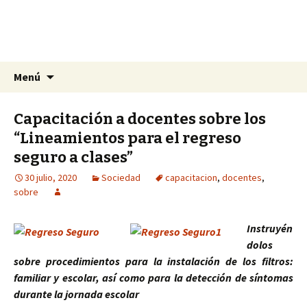
La nueva opción en información
Ir
Buscar:
La Yunta de Tepic
Menú
al
contenido
Capacitación a docentes sobre los
“Lineamientos para el regreso
seguro a clases”
30 julio, 2020
Sociedad
capacitacion
,
docentes
,
sobre
Instruyén
dolos
sobre procedimientos para la instalación de los filtros:
familiar y escolar, así como para la detección de síntomas
durante la jornada escolar