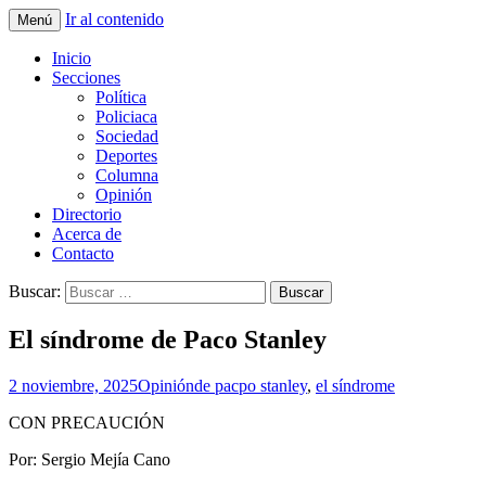
Ir al contenido
Menú
La nueva opción en información
La Yunta de Tepic
Inicio
Secciones
Política
Policiaca
Sociedad
Deportes
Columna
Opinión
Directorio
Acerca de
Contacto
Buscar:
El síndrome de Paco Stanley
2 noviembre, 2025
Opinión
de pacpo stanley
,
el síndrome
CON PRECAUCIÓN
Por: Sergio Mejía Cano