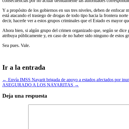
consecuencias por no actuar debidamente las autoridades correspondien
Y a propósito de los gobiernos en sus tres niveles, deben de enfocar 
está atacando el trasiego de drogas de todo tipo hacia la frontera nort
decir, hacerle ver a estos grupos criminales que el Estado es mayor que
Ahora bien, si algún grupo del crimen organizado que, según se dice gob
atribuya públicamente y, en caso de no haber sido ninguno de estos g
Sea pues. Vale.
Ir a la entrada
←
Envía IMSS Nayarit brigada de apoyo a estados afectados por inu
ASEGURADO A LOS NAYARITAS
→
Deja una respuesta