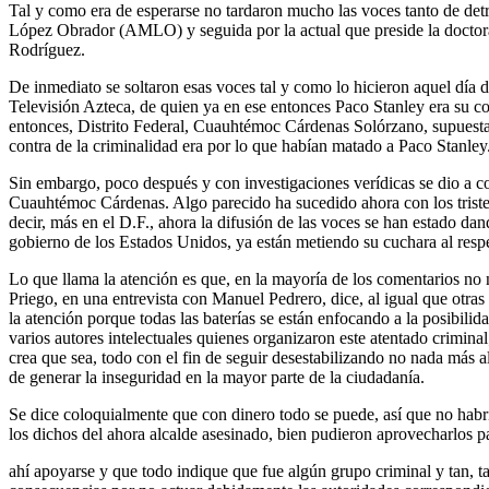
Tal y como era de esperarse no tardaron mucho las voces tanto de det
López Obrador (AMLO) y seguida por la actual que preside la doctor
Rodríguez.
De inmediato se soltaron esas voces tal y como lo hicieron aquel día d
Televisión Azteca, de quien ya en ese entonces Paco Stanley era su co
entonces, Distrito Federal, Cuauhtémoc Cárdenas Solórzano, supuestam
contra de la criminalidad era por lo que habían matado a Paco Stanley
Sin embargo, poco después y con investigaciones verídicas se dio a con
Cuauhtémoc Cárdenas. Algo parecido ha sucedido ahora con los tristes
decir, más en el D.F., ahora la difusión de las voces se han estado dan
gobierno de los Estados Unidos, ya están metiendo su cuchara al resp
Lo que llama la atención es que, en la mayoría de los comentarios no 
Priego, en una entrevista con Manuel Pedrero, dice, al igual que otr
la atención porque todas las baterías se están enfocando a la posibil
varios autores intelectuales quienes organizaron este atentado crimin
crea que sea, todo con el fin de seguir desestabilizando no nada más 
de generar la inseguridad en la mayor parte de la ciudadanía.
Se dice coloquialmente que con dinero todo se puede, así que no habr
los dichos del ahora alcalde asesinado, bien pudieron aprovecharlos p
ahí apoyarse y que todo indique que fue algún grupo criminal y tan, ta