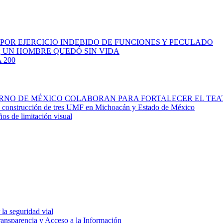
 POR EJERCICIO INDEBIDO DE FUNCIONES Y PECULADO
; UN HOMBRE QUEDÓ SIN VIDA
 200
IERNO DE MÉXICO COLABORAN PARA FORTALECER EL TE
la construcción de tres UMF en Michoacán y Estado de México
ños de limitación visual
la seguridad vial
ransparencia y Acceso a la Información