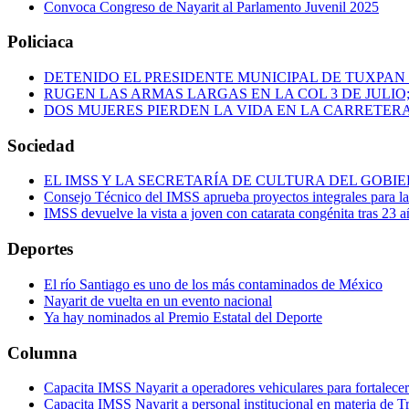
Convoca Congreso de Nayarit al Parlamento Juvenil 2025
Policiaca
DETENIDO EL PRESIDENTE MUNICIPAL DE TUXPAN
RUGEN LAS ARMAS LARGAS EN LA COL 3 DE JULIO
DOS MUJERES PIERDEN LA VIDA EN LA CARRETERA
Sociedad
EL IMSS Y LA SECRETARÍA DE CULTURA DEL GOB
Consejo Técnico del IMSS aprueba proyectos integrales para 
IMSS devuelve la vista a joven con catarata congénita tras 23 a
Deportes
El río Santiago es uno de los más contaminados de México
Nayarit de vuelta en un evento nacional
Ya hay nominados al Premio Estatal del Deporte
Columna
Capacita IMSS Nayarit a operadores vehiculares para fortalecer 
Capacita IMSS Nayarit a personal institucional en materia de T