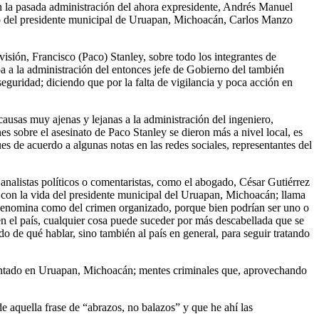
n la pasada administración del ahora expresidente, Andrés Manuel
o del presidente municipal de Uruapan, Michoacán, Carlos Manzo
visión, Francisco (Paco) Stanley, sobre todo los integrantes de
a a la administración del entonces jefe de Gobierno del también
guridad; diciendo que por la falta de vigilancia y poca acción en
causas muy ajenas y lejanas a la administración del ingeniero,
 sobre el asesinato de Paco Stanley se dieron más a nivel local, es
es de acuerdo a algunas notas en las redes sociales, representantes del
 analistas políticos o comentaristas, como el abogado, César Gutiérrez
ó con la vida del presidente municipal del Uruapan, Michoacán; llama
es denomina como del crimen organizado, porque bien podrían ser uno o
en el país, cualquier cosa puede suceder por más descabellada que se
o de qué hablar, sino también al país en general, para seguir tratando
atentado en Uruapan, Michoacán; mentes criminales que, aprovechando
e aquella frase de “abrazos, no balazos” y que he ahí las