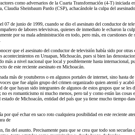
ractores como adversarios de la Cuarta Transformación (4-T) iniciada e
a, Claudia Sheinbaum Pardo (CSP), achacándole la culpa del asesinad
el 07 de junio de 1999, cuando se dio el asesinato del conductor de tele
mpañero de labores televisivas, quienes de inmediato le echaron la culp
ente por su mala administración en todo, pero más, en cuestiones de se
.
ocer que el asesinato del conductor de televisión había sido por otras 
 acontecimientos en Uruapan, Michoacán, pues si bien las denostaciones
do más a nivel nacional que local y posiblemente hasta internacional, pu
ecto de este reciente asesinato en Michoacán.
nada más de youtuberos o en algunos portales de internet, sino hasta de
as voces que fue algún grupo del crimen organizado quien atentó y acab
idad de que hayan sido integrantes de algunos de estos grupos que se l
al; no es romanticismo ni mucho menos, pero tal y como están las cosas 
al estado de Michoacán, entidad del país que ya tiene mucho tiempo dand
ía por qué echar en saco roto cualquiera posibilidad en este reciente 
ara de
n, fin del asunto. Precisamente para que se crea que todo son secuelas d