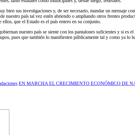
tes, tanto estatales como municipales y, desde luego, federales.
muy bien sus investigaciones y, de ser necesario, mandar un mensaje co
e de nuestro país tal vez estén abriendo o ampliando otros frentes produc
 ellos, que el Estado es el país entero en su conjunto.
iernan nuestro país se siente con los pantalones suficientes y si es el 
rupos, pues que también lo manifiesten públicamente tal y como ya lo 
ndaciones
EN MARCHA EL CRECIMIENTO ECONÓMICO DE N