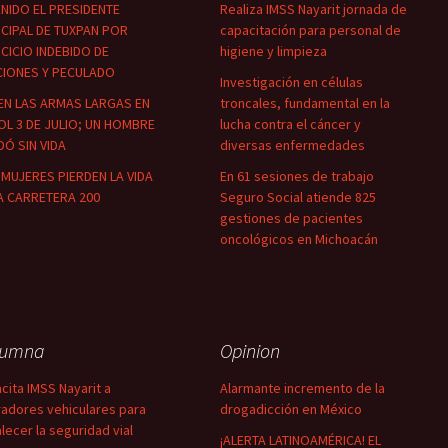
NIDO EL PRESIDENTE
Realiza IMSS Nayarit jornada de
CIPAL DE TUXPAN POR
capacitación para personal de
CICIO INDEBIDO DE
higiene y limpieza
CIONES Y PECULADO
Investigación en células
EN LAS ARMAS LARGAS EN
troncales, fundamental en la
OL 3 DE JULIO; UN HOMBRE
lucha contra el cáncer y
Ó SIN VIDA
diversas enfermedades
MUJERES PIERDEN LA VIDA
En 61 sesiones de trabajo
A CARRETERA 200
Seguro Social atiende 825
gestiones de pacientes
oncológicos en Michoacán
lumna
Opinion
cita IMSS Nayarit a
Alarmante incremento de la
adores vehiculares para
drogadicción en México
alecer la seguridad vial
¡ALERTA LATINOAMÉRICA! EL