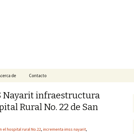
n
e Tepic
cerca de
Contacto
Nayarit infraestructura
ital Rural No. 22 de San
n el hospital rural No.22
,
incrementa imss nayarit
,