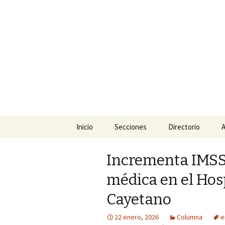
La nueva opción en informació
La Yunta d
Ir
Inicio
Secciones
Directorio
A
al
contenido
Política
Incrementa IMSS 
Policiaca
médica en el Hosp
Sociedad
Cayetano
Deportes
22 enero, 2026
Columna
e