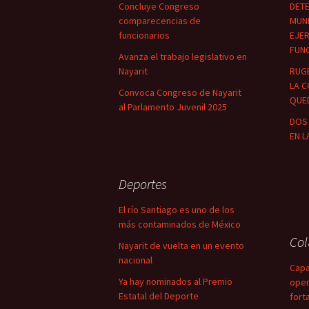
Concluye Congreso
DETE
comparecencias de
MUNI
funcionarios
EJER
FUN
Avanza el trabajo legislativo en
Nayarit
RUG
LA C
Convoca Congreso de Nayarit
QUED
al Parlamento Juvenil 2025
DOS 
EN L
Deportes
El río Santiago es uno de los
más contaminados de México
Co
Nayarit de vuelta en un evento
nacional
Capa
Ya hay nominados al Premio
oper
Estatal del Deporte
fort