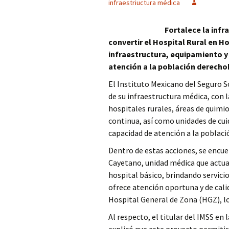
infraestriuctura médica
Columna
Fortalece la infr
Opinión
convertir el Hospital Rural en H
infraestructura, equipamiento y
atención a la población derecho
El Instituto Mexicano del Seguro S
de su infraestructura médica, con l
hospitales rurales, áreas de quimi
continua, así como unidades de cui
capacidad de atención a la poblac
Dentro de estas acciones, se encue
Cayetano, unidad médica que actu
hospital básico, brindando servicio
ofrece atención oportuna y de calid
Hospital General de Zona (HGZ), lo 
Al respecto, el titular del IMSS en