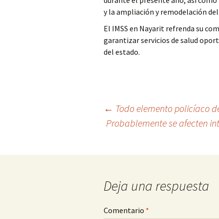
durante el presente año, así como 
y la ampliación y remodelación del
El IMSS en Nayarit refrenda su com
garantizar servicios de salud opor
del estado.
Ir
←
Todo elemento policíaco de
Probablemente se afecten int
a
la
entrada
Deja una respuesta
Comentario
*