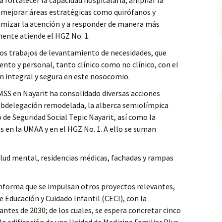
 fortalecer la capacidad hospitalaria, ampliar la
y mejorar áreas estratégicas como quirófanos y
timizar la atención y a responder de manera más
mente atiende el HGZ No. 1.
los trabajos de levantamiento de necesidades, que
ento y personal, tanto clínico como no clínico, con el
n integral y segura en este nosocomio.
IMSS en Nayarit ha consolidado diversas acciones
subdelegación remodelada, la alberca semiolímpica
 de Seguridad Social Tepic Nayarit, así como la
s en la UMAA y en el HGZ No. 1. A ello se suman
alud mental, residencias médicas, fachadas y rampas
informa que se impulsan otros proyectos relevantes,
 Educación y Cuidado Infantil (CECI), con la
antes de 2030; de los cuales, se espera concretar cinco