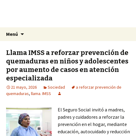
La nueva opción en información
Ir
Buscar:
La Yunta de Tepic
Menú
al
contenido
Llama IMSS a reforzar prevención de
quemaduras en niños y adolescentes
por aumento de casos en atención
especializada
21 mayo, 2026
Sociedad
a reforzar prevención de
quemaduras
,
llama. IMSS
El Seguro Social invitó a madres,
padres y cuidadores a reforzar la
prevención en el hogar, mediante
educación, autocuidado y reducción