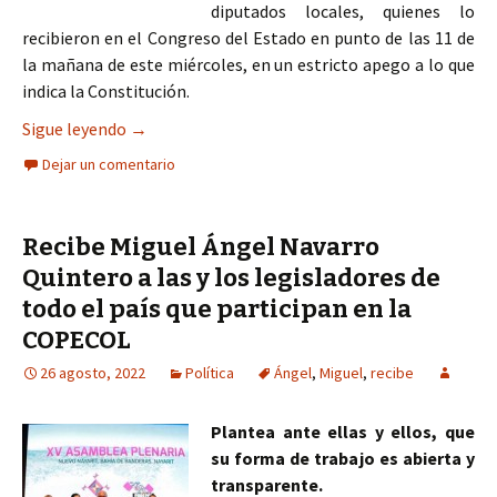
diputados locales, quienes lo
recibieron en el Congreso del Estado en punto de las 11 de
la mañana de este miércoles, en un estricto apego a lo que
indica la Constitución.
Entrega Miguel Ángel Navarro Quintero, el Primer
Sigue leyendo
→
Dejar un comentario
Recibe Miguel Ángel Navarro
Quintero a las y los legisladores de
todo el país que participan en la
COPECOL
26 agosto, 2022
Política
Ángel
,
Miguel
,
recibe
Plantea ante ellas y ellos, que
su forma de trabajo es abierta y
transparente.