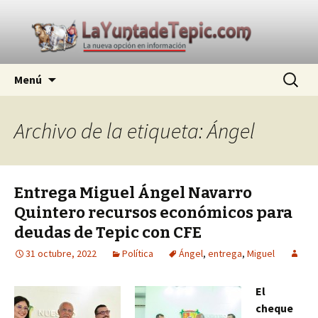
La nueva opción en información
Ir
Buscar:
La Yunta de Tepic
Menú
al
contenido
Archivo de la etiqueta: Ángel
Entrega Miguel Ángel Navarro
Quintero recursos económicos para
deudas de Tepic con CFE
31 octubre, 2022
Política
Ángel
,
entrega
,
Miguel
El
cheque