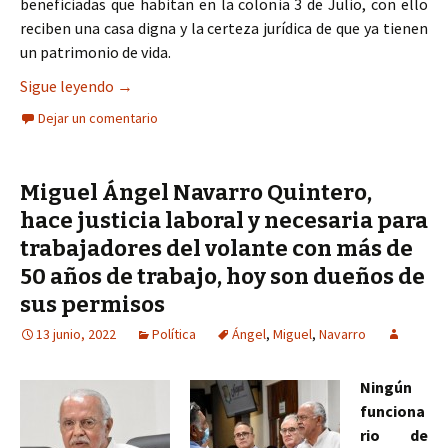
beneficiadas que habitan en la colonia 3 de Julio, con ello
reciben una casa digna y la certeza jurídica de que ya tienen
un patrimonio de vida.
Entrega Miguel Ángel Navarro Quintero viviendas
Sigue leyendo
→
Dejar un comentario
Miguel Ángel Navarro Quintero,
hace justicia laboral y necesaria para
trabajadores del volante con más de
50 años de trabajo, hoy son dueños de
sus permisos
13 junio, 2022
Política
Ángel
,
Miguel
,
Navarro
Ningún
funciona
rio de