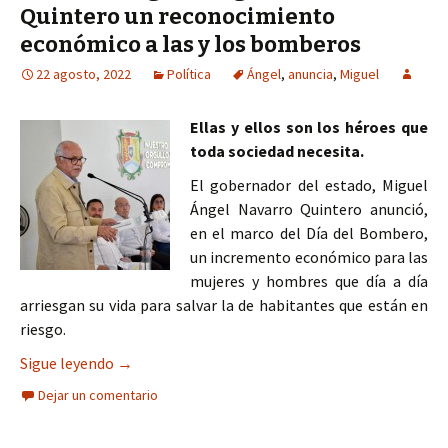
Quintero un reconocimiento
económico a las y los bomberos
22 agosto, 2022
Política
Ángel
,
anuncia
,
Miguel
Ellas y ellos son los héroes que
toda sociedad necesita.
El gobernador del estado, Miguel
Ángel Navarro Quintero anunció,
en el marco del Día del Bombero,
un incremento económico para las
mujeres y hombres que día a día
arriesgan su vida para salvar la de habitantes que están en
riesgo.
Anuncia Miguel Ángel Navarro Quintero un reco
Sigue leyendo
→
Dejar un comentario