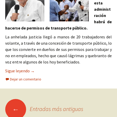
esta
administ
ración
habrá de
hacerse de permisos de transporte público.
La anhelada justicia llegó a manos de 20 trabajadores del
volante, a través de una concesión de transporte público, lo
que los convierte en dueños de sus permisos para trabajar y
no en empleados, hecho que causó lágrimas y quebranto de
voz entre algunos de los hoy beneficiados.
Miguel Ángel Navarro Quintero, hace justicia lab
Sigue leyendo
→
Dejar un comentario
Ir
←
Entradas más antiguas
a