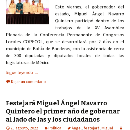
Este viernes, el gobernador del
estado, Miguel Ángel Navarro
Quintero participó dentro de los
trabajos de la XV Asamblea
Plenaria de la Conferencia Permanente de Congresos
Locales COPECOL, que se desarrollará por 2 días en el
municipio de Bahía de Banderas, con la asistencia de cerca
de 300 diputadas y diputados locales de todas las
legislaturas de México.
Recibe Miguel Ángel Navarro Quintero a las y los
Sigue leyendo
→
Dejar un comentario
Festejará Miguel Ángel Navarro
Quintero el primer año de gobernar
al lado de las y los ciudadanos
25 agosto, 2022
Política
Ángel
,
festejará
,
Miguel