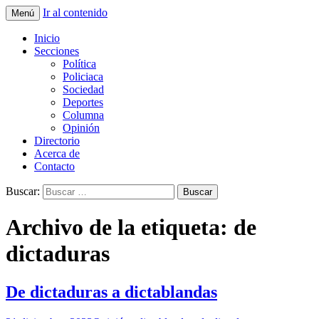
Ir al contenido
Menú
La nueva opción en información
La Yunta de Tepic
Inicio
Secciones
Política
Policiaca
Sociedad
Deportes
Columna
Opinión
Directorio
Acerca de
Contacto
Buscar:
Archivo de la etiqueta: de
dictaduras
De dictaduras a dictablandas