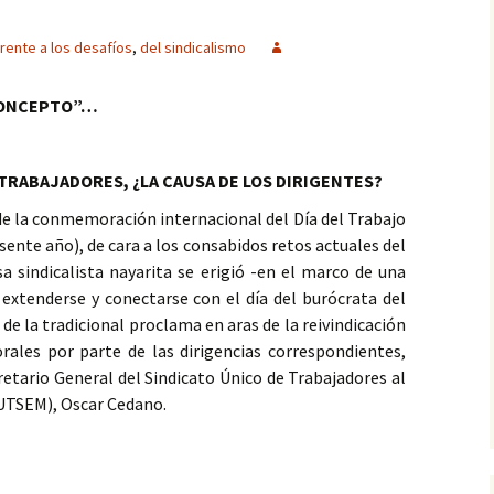
rente a los desafíos
,
del sindicalismo
CONCEPTO”…
 TRABAJADORES, ¿LA CAUSA DE LOS DIRIGENTES?
de la conmemoración internacional del Día del Trabajo
sente año), de cara a los consabidos retos actuales del
sa sindicalista nayarita se erigió -en el marco de una
 extenderse y conectarse con el día del burócrata del
e la tradicional proclama en aras de la reivindicación
rales por parte de las dirigencias correspondientes,
cretario General del Sindicato Único de Trabajadores al
SUTSEM), Oscar Cedano.
fíos del sindicalismo actual…