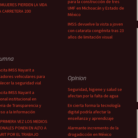
para la construcción de tres
MUJERES PIERDEN LA VIDA
UMF en Michoacán y Estado de
A CARRETERA 200
México
IMSS devuelve la vista a joven
con catarata congénita tras 23
años de limitación visual
lumna
cita IMSS Nayarit a
adores vehiculares para
Opinion
alecer la seguridad vial
Seguridad, higiene y salud se
cita IMSS Nayarit a
afectan por la falta de agua
onal institucional en
ria de Transparencia y
En cierta forma la tecnología
so a la Información
digital podría afectar la
enseñanza y aprendizaje
PRIMERA VEZ LOS MEDIOS
ONALES PONEN EN ALTO A
Alarmante incremento de la
RIT POR EL TRABAJO
drogadicción en México