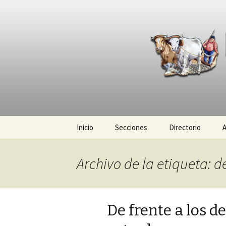
La nueva opción en informació
La Yunta d
Ir
Inicio
Secciones
Directorio
A
al
contenido
Política
Archivo de la etiqueta: de
Policiaca
Sociedad
De frente a los d
Deportes