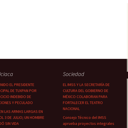
iciaca
Sociedad
NIDO EL PRESIDENTE
EL IMSS Y LA SECRETARÍA DE
CIPAL DE TUXPAN POR
CULTURA DEL GOBIERNO DE
CICIO INDEBIDO DE
MÉXICO COLABORAN PARA
CIONES Y PECULADO
FORTALECER EL TEATRO
NACIONAL
EN LAS ARMAS LARGAS EN
OL 3 DE JULIO; UN HOMBRE
Consejo Técnico del IMSS
Ó SIN VIDA
aprueba proyectos integrales