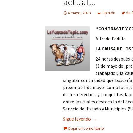
actual…
Columna
4 mayo, 2023
Opinión
de f
Opinión
“CONTRASTE Y 
Alfredo Padilla
LA CAUSA DE LOS
24 horas después 
(1 de mayo del pre
trabajador, la cau
singular continuidad que buscaría
próximo 21 de mayo- como fuente d
de los derechos y conquistas labo
entre las cuales destaca la del Se
Servicio del Estado y Municipios (
De frente a los desa
Sigue leyendo
→
Dejar un comentario