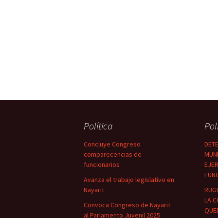
Política
Pol
Concluye Congreso
DETE
comparecencias de
MUNI
funcionarios
EJER
FUN
Avanza el trabajo legislativo en
Nayarit
RUG
LA C
Convoca Congreso de Nayarit
QUED
al Parlamento Juvenil 2025