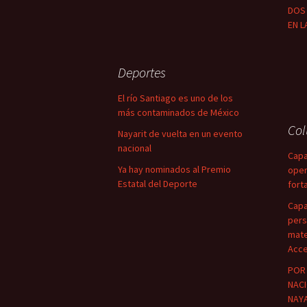
DOS 
EN L
Deportes
El río Santiago es uno de los
más contaminados de México
Co
Nayarit de vuelta en un evento
nacional
Capa
Ya hay nominados al Premio
oper
Estatal del Deporte
fort
Capa
pers
mate
Acce
POR 
NACI
NAYA