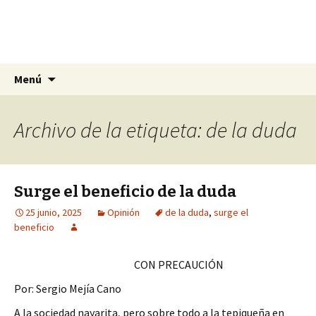
La nueva opción en información
Ir
Buscar:
La Yunta de Tepic
Menú
al
contenido
Archivo de la etiqueta: de la duda
Surge el beneficio de la duda
25 junio, 2025
Opinión
de la duda
,
surge el
beneficio
CON PRECAUCIÓN
Por: Sergio Mejía Cano
A la sociedad nayarita, pero sobre todo a la tepiqueña en