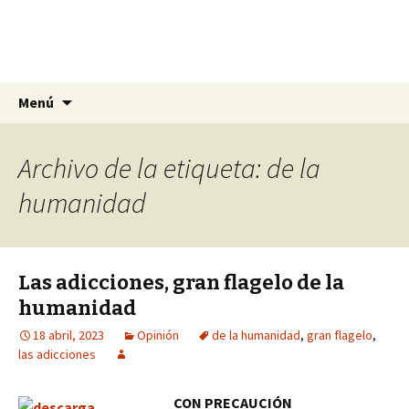
La nueva opción en información
Ir
Buscar:
La Yunta de Tepic
Menú
al
contenido
Archivo de la etiqueta: de la
humanidad
Las adicciones, gran flagelo de la
humanidad
18 abril, 2023
Opinión
de la humanidad
,
gran flagelo
,
las adicciones
CON PRECAUCIÓN