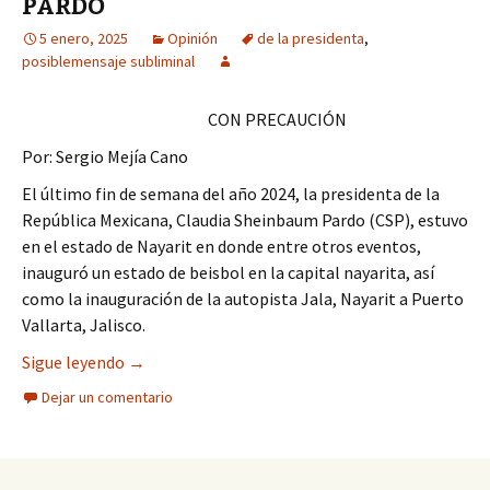
PARDO
5 enero, 2025
Opinión
de la presidenta
,
posiblemensaje subliminal
CON PRECAUCIÓN
Por: Sergio Mejía Cano
El último fin de semana del año 2024, la presidenta de la
República Mexicana, Claudia Sheinbaum Pardo (CSP), estuvo
en el estado de Nayarit en donde entre otros eventos,
inauguró un estado de beisbol en la capital nayarita, así
como la inauguración de la autopista Jala, Nayarit a Puerto
Vallarta, Jalisco.
POSIBLE MENSAJE SUBLIMINAL DE LA PRESIDE
Sigue leyendo
→
Dejar un comentario