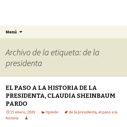
La nueva opción en información
Ir
Buscar:
La Yunta de Tepic
Menú
al
contenido
Archivo de la etiqueta: de la
presidenta
EL PASO A LA HISTORIA DE LA
PRESIDENTA, CLAUDIA SHEINBAUM
PARDO
15 enero, 2025
Opinión
de la presidenta
,
el paso a la
historia