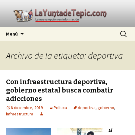
La nueva opción en información
Ir
Buscar:
La Yunta de Tepic
Menú
al
contenido
Archivo de la etiqueta: deportiva
Con infraestructura deportiva,
gobierno estatal busca combatir
adicciones
8 diciembre, 2019
Política
deportiva
,
gobierno
,
infraestructura
El