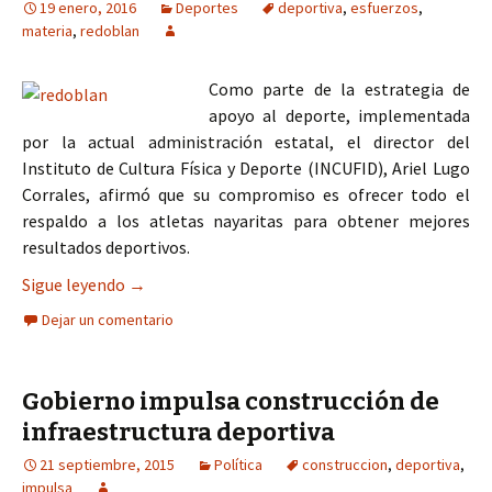
19 enero, 2016
Deportes
deportiva
,
esfuerzos
,
materia
,
redoblan
Como parte de la estrategia de
apoyo al deporte, implementada
por la actual administración estatal, el director del
Instituto de Cultura Física y Deporte (INCUFID), Ariel Lugo
Corrales, afirmó que su compromiso es ofrecer todo el
respaldo a los atletas nayaritas para obtener mejores
resultados deportivos.
Se redoblan esfuerzos en materia deportiva en 2
Sigue leyendo
→
Dejar un comentario
Gobierno impulsa construcción de
infraestructura deportiva
21 septiembre, 2015
Política
construccion
,
deportiva
,
impulsa