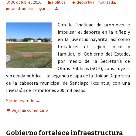
30 octubre, 2016
Política
deportiva
,
impulsada
,
infraestructura
,
nayarit
Con la finalidad de promover e
impulsar el deporte en la niñez y
en la juventud nayarita, así como
fortalecer el tejido social y
familiar, el Gobierno del Estado,
por medio de la Secretaría de
Obras Públicas (SOP), construye —
sin deuda pública— la segunda etapa de la Unidad Deportiva
de la cabecera municipal de Santiago Ixcuintla, con una
inversión de 19 millones 300 mil pesos.
Infraestructura deportiva en Nayarit es impulsa
Sigue leyendo
→
Dejar un comentario
Gobierno fortalece infraestructura