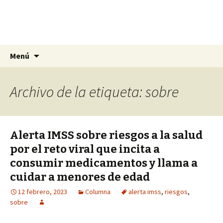
La nueva opción en información
Ir
Buscar:
La Yunta de Tepic
Menú
al
contenido
Archivo de la etiqueta: sobre
Alerta IMSS sobre riesgos a la salud
por el reto viral que incita a
consumir medicamentos y llama a
cuidar a menores de edad
12 febrero, 2023
Columna
alerta imss
,
riesgos
,
sobre