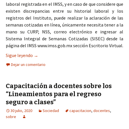
laboral registrada en el IMSS, y en caso de que considere que
existen discrepancias entre su historial laboral y los
registros del Instituto, puede realizar la aclaración de las
semanas cotizadas en línea, únicamente necesita tener a la
mano su CURP, NSS, correo electrónico e ingresar al
Sistema Integral de Semanas Cotizadas (SISEC) desde la
página del IMSS www.imss.gob.mx sección Escritorio Virtual.
Advierte IMSS sobre falsos gestores; recuerda qu
Sigue leyendo
→
Dejar un comentario
Capacitación a docentes sobre los
“Lineamientos para el regreso
seguro a clases”
30 julio, 2020
Sociedad
capacitacion
,
docentes
,
sobre