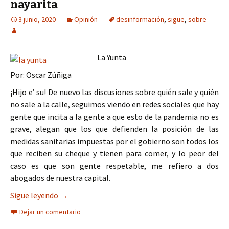
nayarita
3 junio, 2020
Opinión
desinformación
,
sigue
,
sobre
La Yunta
Por: Oscar Zúñiga
¡Hijo e’ su! De nuevo las discusiones sobre quién sale y quién
no sale a la calle, seguimos viendo en redes sociales que hay
gente que incita a la gente a que esto de la pandemia no es
grave, alegan que los que defienden la posición de las
medidas sanitarias impuestas por el gobierno son todos los
que reciben su cheque y tienen para comer, y lo peor del
caso es que son gente respetable, me refiero a dos
abogados de nuestra capital.
Sigue la desinformación sobre la pandemia en nu
Sigue leyendo
→
Dejar un comentario