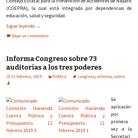
Consejo Estatal para la Prevención de Accidentes de Nayarit
(COEPRA), la cual está integrada por dependencias de
educación, salud y seguridad.
Estudiantes aprenden sobre Seguridad Vial y Pre
Sigue leyendo
→
Dejar un comentario
Informa Congreso sobre 73
auditorías a los tres poderes
11 febrero, 2019
Política
congreso
,
informa
,
sobre
Se
aplicarán
por
primera
vez a la
Secretarí