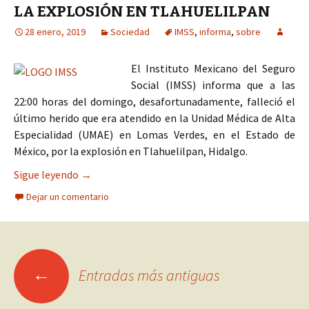
LA EXPLOSIÓN EN TLAHUELILPAN
28 enero, 2019
Sociedad
IMSS
,
informa
,
sobre
El Instituto Mexicano del Seguro
Social (IMSS) informa que a las
22:00 horas del domingo, desafortunadamente, falleció el
último herido que era atendido en la Unidad Médica de Alta
Especialidad (UMAE) en Lomas Verdes, en el Estado de
México, por la explosión en Tlahuelilpan, Hidalgo.
INFORMA IMSS SOBRE EL FALLECIMIENTO DE U
Sigue leyendo
→
Dejar un comentario
Ir
←
Entradas más antiguas
a