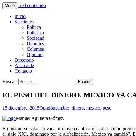
Ir al contenido
Menú
La nueva opción en información
La Yunta de Tepic
Inicio
Secciones
Política
Policiaca
Sociedad
Deportes
Columna
Opinión
Directorio
Acerca de
Contacto
Buscar:
EL PESO DEL DINERO. MEXICO YA CA
15 diciembre, 2015
Opinión
cambio
,
dinero
,
mexico
,
peso
Manuel Aguilera Gómez.
En una universidad privada, un joven calificó mis ideas como premode
el siglo XXI, dominado por la globalización. México ya cambió”. En