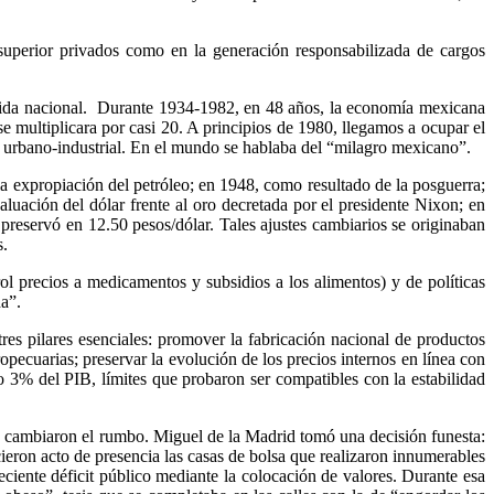
 superior privados como en la generación responsabilizada de cargos
vida nacional. Durante 1934-1982, en 48 años, la economía mexicana
 multiplicara por casi 20. A principios de 1980, llegamos a ocupar el
d urbano-industrial. En el mundo se hablaba del “milagro mexicano”.
la expropiación del petróleo; en 1948, como resultado de la posguerra;
luación del dólar frente al oro decretada por el presidente Nixon; en
preservó en 12.50 pesos/dólar. Tales ajustes cambiarios se originaban
s.
ol precios a medicamentos y subsidios a los alimentos) y de políticas
da”.
es pilares esenciales: promover la fabricación nacional de productos
opecuarias; preservar la evolución de los precios internos en línea con
 o 3% del PIB, límites que probaron ser compatibles con la estabilidad
ro cambiaron el rumbo. Miguel de la Madrid tomó una decisión funesta:
ieron acto de presencia las casas de bolsa que realizaron innumerables
eciente déficit público mediante la colocación de valores. Durante esa