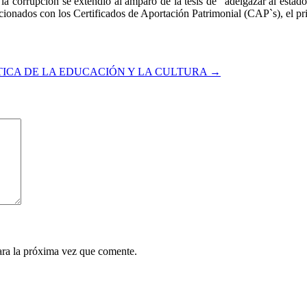
la corrupción se extendió al amparo de la tesis de “adelgazar al estado
acionados con los Certificados de Aportación Patrimonial (CAP`s), el pri
TICA DE LA EDUCACIÓN Y LA CULTURA
→
ara la próxima vez que comente.