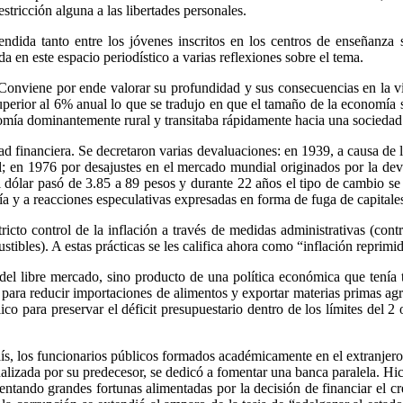
tricción alguna a las libertades personales.
ndida tanto entre los jóvenes inscritos en los centros de enseñanza
a en este espacio periodístico a varias reflexiones sobre el tema.
 Conviene por ende valorar su profundidad y sus consecuencias en la 
erior al 6% anual lo que se tradujo en que el tamaño de la economía se
onomía dominantemente rural y transitaba rápidamente hacia una socieda
dad financiera. Se decretaron varias devaluaciones: en 1939, a causa de 
l; en 1976 por desajustes en el mercado mundial originados por la deva
 dólar pasó de 3.85 a 89 pesos y durante 22 años el tipo de cambio se 
a y a reacciones especulativas expresadas en forma de fuga de capitale
icto control de la inflación a través de medidas administrativas (contr
tibles). A estas prácticas se les califica ahora como “inflación reprimi
 libre mercado, sino producto de una política económica que tenía tr
 para reducir importaciones de alimentos y exportar materias primas agr
o para preservar el déficit presupuestario dentro de los límites del 2
país, los funcionarios públicos formados académicamente en el extranje
alizada por su predecesor, se dedicó a fomentar una banca paralela. Hic
centando grandes fortunas alimentadas por la decisión de financiar el cr