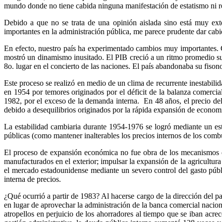
mundo donde no tiene cabida ninguna manifestación de estatismo ni res
Debido a que no se trata de una opinión aislada sino está muy exte
importantes en la administración pública, me parece prudente dar cabid
En efecto, nuestro país ha experimentado cambios muy importantes.
mostró un dinamismo inusitado. El PIB creció a un ritmo promedio sup
8o. lugar en el concierto de las naciones. El país abandonaba su fis
Este proceso se realizó en medio de un clima de recurrente inestabili
en 1954 por temores originados por el déficit de la balanza comercia
1982, por el exceso de la demanda interna. En 48 años, el precio del
debido a desequilibrios originados por la rápida expansión de economí
La estabilidad cambiaria durante 1954-1976 se logró mediante un estr
públicas (como mantener inalterables los precios internos de los combus
El proceso de expansión económica no fue obra de los mecanismos del
manufacturados en el exterior; impulsar la expansión de la agricultura
el mercado estadounidense mediante un severo control del gasto públic
interna de precios.
¿Qué ocurrió a partir de 1983? Al hacerse cargo de la dirección del 
en lugar de aprovechar la administración de la banca comercial nacion
atropellos en perjuicio de los ahorradores al tiempo que se iban acre