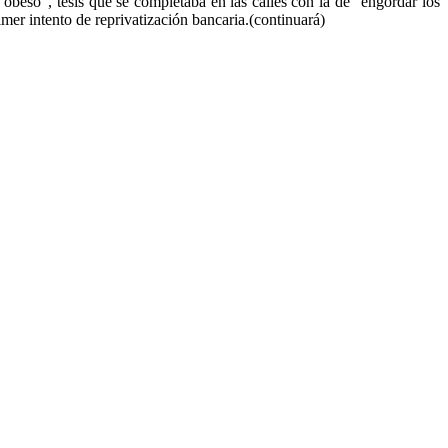
 obeso”, tesis que se completaba en las calles con la de “engordar los
mer intento de reprivatización bancaria.(continuará)