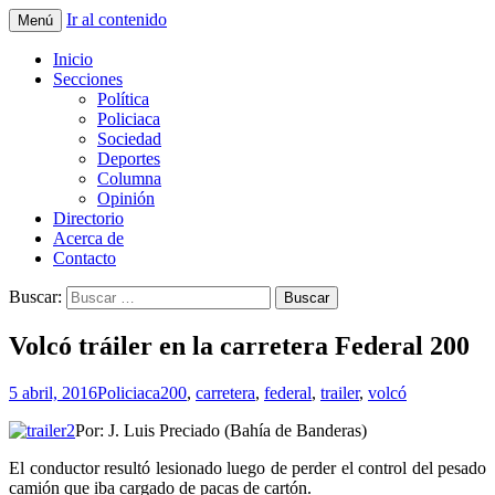
Ir al contenido
Menú
La nueva opción en información
La Yunta de Tepic
Inicio
Secciones
Política
Policiaca
Sociedad
Deportes
Columna
Opinión
Directorio
Acerca de
Contacto
Buscar:
Volcó tráiler en la carretera Federal 200
5 abril, 2016
Policiaca
200
,
carretera
,
federal
,
trailer
,
volcó
Por: J. Luis Preciado (Bahía de Banderas)
El conductor resultó lesionado luego de perder el control del pesado
camión que iba cargado de pacas de cartón.