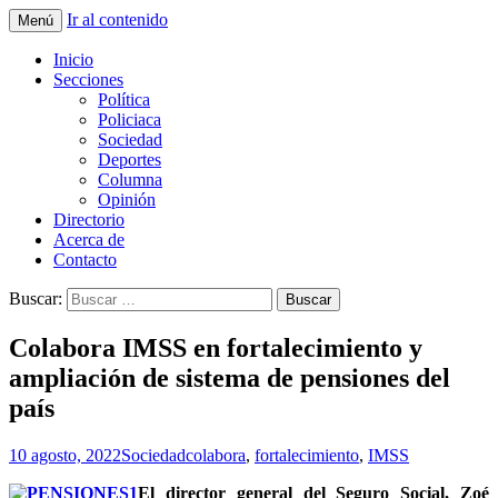
Ir al contenido
Menú
La nueva opción en información
La Yunta de Tepic
Inicio
Secciones
Política
Policiaca
Sociedad
Deportes
Columna
Opinión
Directorio
Acerca de
Contacto
Buscar:
Colabora IMSS en fortalecimiento y
ampliación de sistema de pensiones del
país
10 agosto, 2022
Sociedad
colabora
,
fortalecimiento
,
IMSS
El director general del Seguro Social, Zoé