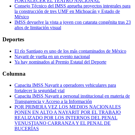
FORTALECER EL TEATRO NACIONAL
Consejo Técnico del IMSS aprueba proyectos integrales para
la construcción de tres UMF en Michoacán y Estado de
México
IMSS devuelve la vista a joven con catarata congénita tras 23
años de limitación visual
Deportes
El río Santiago es uno de los más contaminados de México
Nayarit de vuelta en un evento nacional
Ya hay nominados al Premio Estatal del Deporte
Columna
Capacita IMSS Nayarit a operadores vehiculares para
fortalecer la seguridad vial
Capacita IMSS Nayarit a personal institucional en materia de
Transparencia y Acceso a la Información
POR PRIMERA VEZ LOS MEDIOS NACIONALES
PONEN EN ALTO A NAYARIT POR EL TRABAJO
REALIZADO POR LOS INTERNOS DEL PENAL
VENUSTIANO CARRANZA Y EL PENAL DE
BUCERÍAS