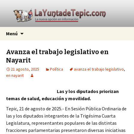
La nueva opción en información
Ir
Buscar:
La Yunta de Tepic
Menú
al
contenido
Avanza el trabajo legislativo en
Nayarit
21 agosto, 2025
Política
avanza el trabajo legislativo
,
en nayarit
Las y los diputados priorizan
temas de salud, educación y movilidad.
Tepic, 21 de agosto de 2025.- En Sesión Pública Ordinaria de
las y los diputados integrantes de la Trigésima Cuarta
Legislatura, representantes populares de las distintas
fracciones parlamentarias presentaron diversas iniciativas