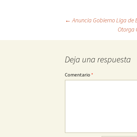
Ir
←
Anuncia Gobierno Liga de B
Otorga 
a
la
entrada
Deja una respuesta
Comentario
*