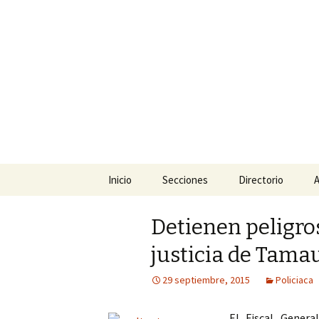
La nueva opción en informació
La Yunta d
Ir
Inicio
Secciones
Directorio
A
al
contenido
Política
Detienen peligro
Policiaca
justicia de Tama
Sociedad
29 septiembre, 2015
Policiaca
Deportes
El Fiscal Genera