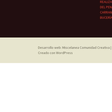
REALIZ
DEL PE
CARRANZ
BUCERÍ
Desarrollo web: Miscelanea Comunidad Creativa | 
Creado con WordPress