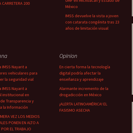
UMF en Michoacán y Estado de
A CARRETERA 200
México
IMSS devuelve la vista a joven
con catarata congénita tras 23
años de limitación visual
mna
Opinion
a IMSS Nayarit a
En cierta forma la tecnología
res vehiculares para
digital podría afectar la
er la seguridad vial
enseñanza y aprendizaje
a IMSS Nayarit a
Alarmante incremento de la
 institucional en
drogadicción en México
 de Transparencia y
¡ALERTA LATINOAMÉRICA! EL
a la Información
FASISMO ASECHA
IMERA VEZ LOS MEDIOS
ALES PONEN EN ALTO A
T POR EL TRABAJO