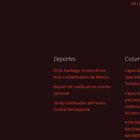
EN L
Deportes
Colu
El río Santiago es uno de los
Capacit
más contaminados de México
operado
fortalec
Nayarit de vuelta en un evento
nacional
Capacit
personal
Ya hay nominados al Premio
materia
Estatal del Deporte
Acceso 
POR PR
NACION
NAYARI