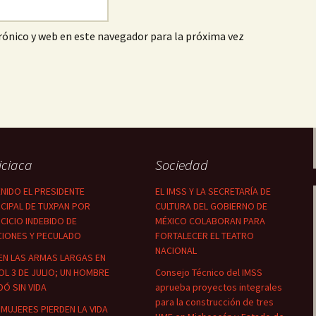
ónico y web en este navegador para la próxima vez
iciaca
Sociedad
NIDO EL PRESIDENTE
EL IMSS Y LA SECRETARÍA DE
CIPAL DE TUXPAN POR
CULTURA DEL GOBIERNO DE
CICIO INDEBIDO DE
MÉXICO COLABORAN PARA
CIONES Y PECULADO
FORTALECER EL TEATRO
NACIONAL
EN LAS ARMAS LARGAS EN
OL 3 DE JULIO; UN HOMBRE
Consejo Técnico del IMSS
Ó SIN VIDA
aprueba proyectos integrales
para la construcción de tres
MUJERES PIERDEN LA VIDA