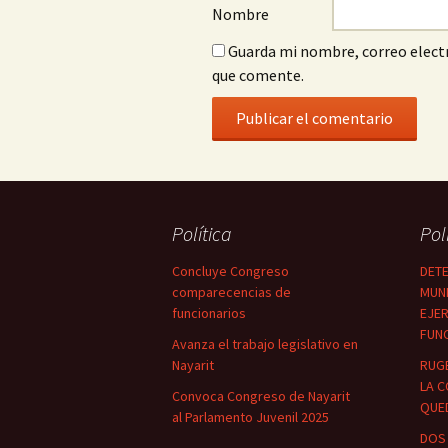
Nombre
Guarda mi nombre, correo electr
que comente.
Política
Pol
Concluye Congreso
DETE
comparecencias de
MUNI
funcionarios
EJER
FUN
Avanza el trabajo legislativo en
Nayarit
RUG
LA C
Convoca Congreso de Nayarit
QUED
al Parlamento Juvenil 2025
DOS 