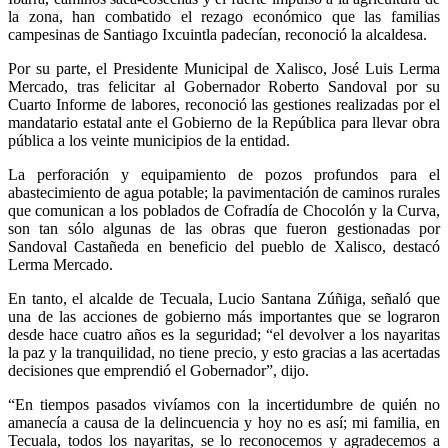
la zona, han combatido el rezago económico que las familias
campesinas de Santiago Ixcuintla padecían, reconoció la alcaldesa.
Por su parte, el Presidente Municipal de Xalisco, José Luis Lerma
Mercado, tras felicitar al Gobernador Roberto Sandoval por su
Cuarto Informe de labores, reconoció las gestiones realizadas por el
mandatario estatal ante el Gobierno de la República para llevar obra
pública a los veinte municipios de la entidad.
La perforación y equipamiento de pozos profundos para el
abastecimiento de agua potable; la pavimentación de caminos rurales
que comunican a los poblados de Cofradía de Chocolón y la Curva,
son tan sólo algunas de las obras que fueron gestionadas por
Sandoval Castañeda en beneficio del pueblo de Xalisco, destacó
Lerma Mercado.
En tanto, el alcalde de Tecuala, Lucio Santana Zúñiga, señaló que
una de las acciones de gobierno más importantes que se lograron
desde hace cuatro años es la seguridad; “el devolver a los nayaritas
la paz y la tranquilidad, no tiene precio, y esto gracias a las acertadas
decisiones que emprendió el Gobernador”, dijo.
“En tiempos pasados vivíamos con la incertidumbre de quién no
amanecía a causa de la delincuencia y hoy no es así; mi familia, en
Tecuala, todos los nayaritas, se lo reconocemos y agradecemos a