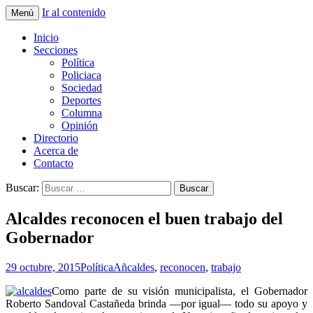
Ir al contenido
Menú
La nueva opción en información
La Yunta de Tepic
Inicio
Secciones
Política
Policiaca
Sociedad
Deportes
Columna
Opinión
Directorio
Acerca de
Contacto
Buscar:
Alcaldes reconocen el buen trabajo del
Gobernador
29 octubre, 2015
Política
Añcaldes
,
reconocen
,
trabajo
Como parte de su visión municipalista, el Gobernador
Roberto Sandoval Castañeda brinda —por igual— todo su apoyo y