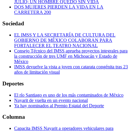
JULIO; UN HOMBRE QUEDÓ SIN VIDA
DOS MUJERES PIERDEN LA VIDA EN LA
CARRETERA 200
Sociedad
EL IMSS Y LA SECRETARÍA DE CULTURA DEL
GOBIERNO DE MÉXICO COLABORAN PARA
FORTALECER EL TEATRO NACIONAL
Consejo Técnico del IMSS aprueba proyectos integrales para
la construcción de tres UMF en Michoacán y Estado de
México
IMSS devuelve la vista a joven con catarata congénita tras 23
años de limitación visual
Deportes
El río Santiago es uno de los más contaminados de México
Nayarit de vuelta en un evento nacional
Ya hay nominados al Premio Estatal del Deporte
Columna
Capacita IMSS Nayarit a operadores vehiculares para