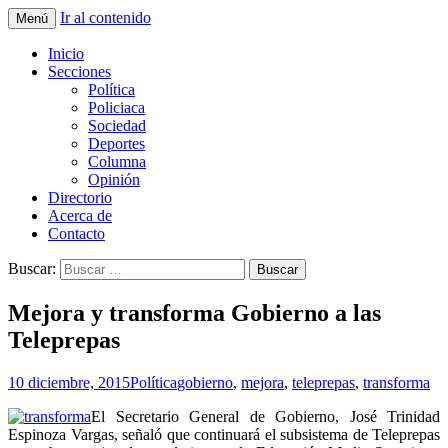
Ir al contenido
Menú
La nueva opción en información
La Yunta de Tepic
Inicio
Secciones
Política
Policiaca
Sociedad
Deportes
Columna
Opinión
Directorio
Acerca de
Contacto
Buscar:
Mejora y transforma Gobierno a las
Teleprepas
10 diciembre, 2015
Política
gobierno
,
mejora
,
teleprepas
,
transforma
El Secretario General de Gobierno, José Trinidad
Espinoza Vargas, señaló que continuará el subsistema de Teleprepas