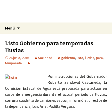
La nueva opción en información
Ir
Buscar:
La Yunta de Tepic
Menú
al
contenido
Listo Gobierno para temporadas
lluvias
26 junio, 2016
Sociedad
gobierno
,
listo
,
lluvias
,
para
,
temporada
Por instrucciones del Gobernador
Roberto Sandoval Castañeda, la
Comisión Estatal de Agua está preparada para actuar en
casos de emergencia durante el actual periodo de lluvias,
con una cuadrilla de camiones vactor, informó el director de
la dependencia, Luis Ariel Padilla Vergara.