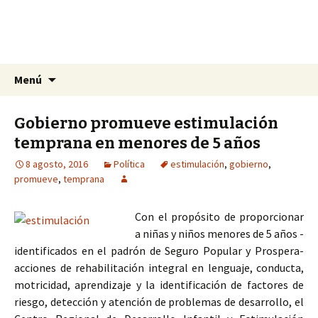
La nueva opción en información
Ir
Buscar:
La Yunta de Tepic
Menú
al
contenido
Gobierno promueve estimulación
temprana en menores de 5 años
8 agosto, 2016
Política
estimulación
,
gobierno
,
promueve
,
temprana
Con el propósito de proporcionar
a niñas y niños menores de 5 años -
identificados en el padrón de Seguro Popular y Prospera-
acciones de rehabilitación integral en lenguaje, conducta,
motricidad, aprendizaje y la identificación de factores de
riesgo, detección y atención de problemas de desarrollo, el