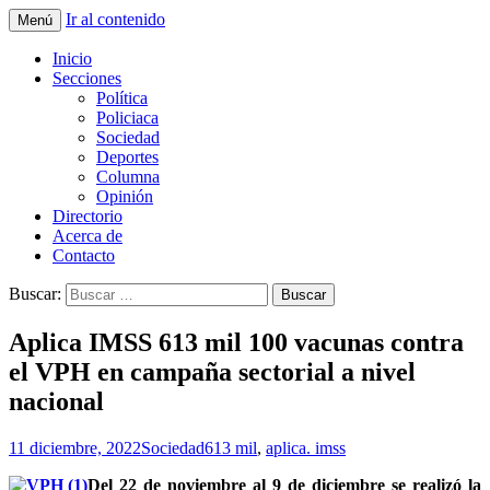
Ir al contenido
Menú
La nueva opción en información
La Yunta de Tepic
Inicio
Secciones
Política
Policiaca
Sociedad
Deportes
Columna
Opinión
Directorio
Acerca de
Contacto
Buscar:
Aplica IMSS 613 mil 100 vacunas contra
el VPH en campaña sectorial a nivel
nacional
11 diciembre, 2022
Sociedad
613 mil
,
aplica. imss
Del 22 de noviembre al 9 de diciembre se realizó la