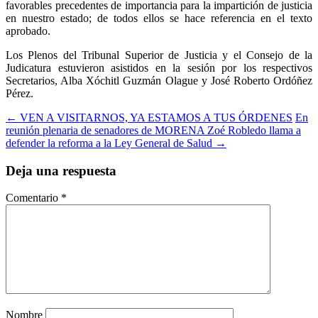
favorables precedentes de importancia para la impartición de justicia
en nuestro estado; de todos ellos se hace referencia en el texto
aprobado.
Los Plenos del Tribunal Superior de Justicia y el Consejo de la
Judicatura estuvieron asistidos en la sesión por los respectivos
Secretarios, Alba Xóchitl Guzmán Olague y José Roberto Ordóñez
Pérez.
Ir
←
VEN A VISITARNOS, YA ESTAMOS A TUS ÓRDENES
En
reunión plenaria de senadores de MORENA Zoé Robledo llama a
a
defender la reforma a la Ley General de Salud
→
la
Deja una respuesta
entrada
Comentario
*
Nombre