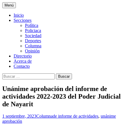
Ir
Menú
al
La nueva opción en información
La Yunta de Tepic
contenido
Inicio
Secciones
Política
Policiaca
Sociedad
Deportes
Columna
Opinión
Directorio
Acerca de
Contacto
Buscar:
Unánime aprobación del informe de
actividades 2022-2023 del Poder Judicial
de Nayarit
1 septiembre, 2023
Columna
de informe de actividades
,
unánime
aprobación