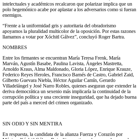
intelectuales y académicos recalcaron que polarizar implica que un
polo hegemónico acabe por aplastar a los adversarios como si fueran
enemigos.
“Frente a la uniformidad gris y autoritaria del obradorismo
apoyamos la pluralidad multicolor de la oposición. Por estas razones
llamamos a votar por Xóchitl Gálvez”, concluyó Roger Bartra.
NOMBRES
Entre los firmantes se encuentran María Teresa Frenk, María
Marván, Agustín Basabe, Paulina Lavista, Ángeles Mastretta,
Arnoldo Kraus, Alma Maldonado, Gloria López, Enrique Krauze,
Federico Reyes Heroles, Francisco Barnés de Castro, Gabriel Zaid,
Gilberto Guevara Niebla, Héctor Aguilar Camín, Gerardo
Villadelángel y José Narro Robles, quienes aseguran que extender la
deriva democrática un sexenio más implicaría la continuidad de la
corrupción política y una creciente inseguridad, que ha dejado buena
parte del país a merced del crimen organizado.
SIN ODIO Y SIN MENTIRA
En respuesta, la candidata de la alianza Fuerza y Corazón por