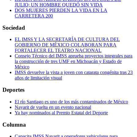
JULIO; UN HOMBRE QUEDÓ SIN VIDA
DOS MUJERES PIERDEN LA VIDA EN LA
CARRETERA 200
Sociedad
EL IMSS Y LA SECRETARÍA DE CULTURA DEL
GOBIERNO DE MÉXICO COLABORAN PARA
FORTALECER EL TEATRO NACIONAL
Consejo Técnico del IMSS aprueba proyectos integrales para
la construcción de tres UMF en Michoacán y Estado de
México
IMSS devuelve la vista a joven con catarata congénita tras 23
años de limitación visual
Deportes
El río Santiago es uno de los más contaminados de México
Nayarit de vuelta en un evento nacional
Ya hay nominados al Premio Estatal del Deporte
Columna
Capacita IMSS Nayarit a operadores vehiculares para