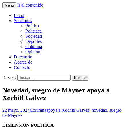
Ir al contenido
Menú
La nueva opción en información
La Yunta de Tepic
Inicio
Secciones
Política
Policiaca
Sociedad
Deportes
Columna
Opinión
Directorio
Acerca de
Contacto
Buscar:
Novedad, suegro de Máynez apoya a
Xóchitl Gálvez
22 mayo, 2024
Columna
apoya a Xochitl Galvez
,
novedad
,
suegro
de Maynez
DIMENSIÓN POLÍTICA