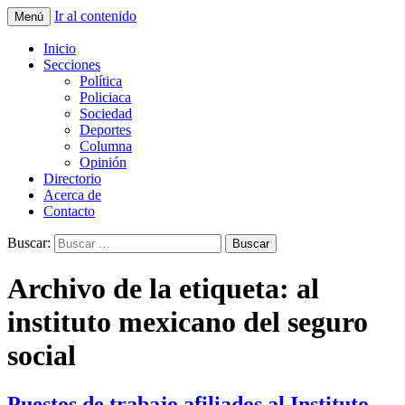
Ir al contenido
Menú
La nueva opción en información
La Yunta de Tepic
Inicio
Secciones
Política
Policiaca
Sociedad
Deportes
Columna
Opinión
Directorio
Acerca de
Contacto
Buscar:
Archivo de la etiqueta: al
instituto mexicano del seguro
social
Puestos de trabajo afiliados al Instituto