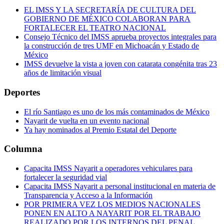
EL IMSS Y LA SECRETARÍA DE CULTURA DEL
GOBIERNO DE MÉXICO COLABORAN PARA
FORTALECER EL TEATRO NACIONAL
Consejo Técnico del IMSS aprueba proyectos integrales para
la construcción de tres UMF en Michoacán y Estado de
México
IMSS devuelve la vista a joven con catarata congénita tras 23
años de limitación visual
Deportes
El río Santiago es uno de los más contaminados de México
Nayarit de vuelta en un evento nacional
Ya hay nominados al Premio Estatal del Deporte
Columna
Capacita IMSS Nayarit a operadores vehiculares para
fortalecer la seguridad vial
Capacita IMSS Nayarit a personal institucional en materia de
Transparencia y Acceso a la Información
POR PRIMERA VEZ LOS MEDIOS NACIONALES
PONEN EN ALTO A NAYARIT POR EL TRABAJO
REALIZADO POR LOS INTERNOS DEL PENAL