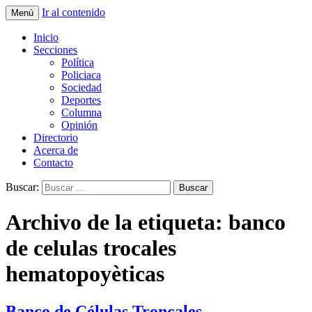
Ir al contenido
Menú
La nueva opción en información
La Yunta de Tepic
Inicio
Secciones
Política
Policiaca
Sociedad
Deportes
Columna
Opinión
Directorio
Acerca de
Contacto
Buscar:
Archivo de la etiqueta: banco
de celulas trocales
hematopoyèticas
Banco de Células Troncales