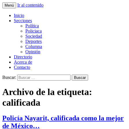
Ir al contenido
Menú
La nueva opción en información
La Yunta de Tepic
Inicio
Secciones
Política
Policiaca
Sociedad
Deportes
Columna
Opinión
Directorio
Acerca de
Contacto
Buscar:
Archivo de la etiqueta:
calificada
Policía Nayarit, calificada como la mejor
de México…