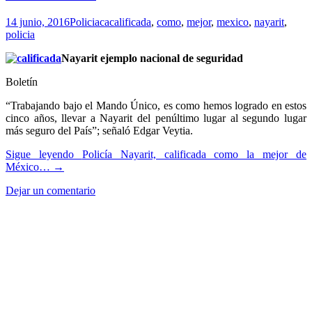
14 junio, 2016
Policiaca
calificada
,
como
,
mejor
,
mexico
,
nayarit
,
policia
Nayarit ejemplo nacional de seguridad
Boletín
“Trabajando bajo el Mando Único, es como hemos logrado en estos
cinco años, llevar a Nayarit del penúltimo lugar al segundo lugar
más seguro del País”; señaló Edgar Veytia.
Sigue leyendo
Policía Nayarit, calificada como la mejor de
México…
→
Dejar un comentario