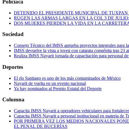
Policiaca
DETENIDO EL PRESIDENTE MUNICIPAL DE TUXPAN
RUGEN LAS ARMAS LARGAS EN LA COL 3 DE JULIO
DOS MUJERES PIERDEN LA VIDA EN LA CARRETERA
Sociedad
Consejo Técnico del IMSS aprueba proyectos integrales para 
IMSS devuelve la vista a joven con catarata congénita tras 23 a
Realiza IMSS Nayarit jornada de capacitación para personal de
Deportes
El río Santiago es uno de los más contaminados de México
Nayarit de vuelta en un evento nacional
Ya hay nominados al Premio Estatal del Deporte
Columna
Capacita IMSS Nayarit a operadores vehiculares para fortalecer 
Capacita IMSS Nayarit a personal institucional en materia de T
POR PRIMERA VEZ LOS MEDIOS NACIONALES PONE
EL PENAL DE BUCERÍAS