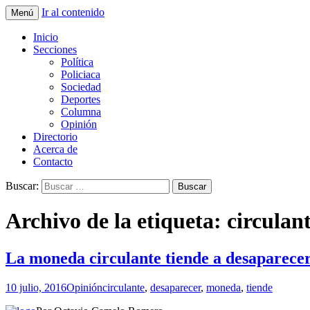
Ir al contenido
Menú
La nueva opción en información
La Yunta de Tepic
Inicio
Secciones
Política
Policiaca
Sociedad
Deportes
Columna
Opinión
Directorio
Acerca de
Contacto
Buscar:
Archivo de la etiqueta: circulan
La moneda circulante tiende a desaparece
10 julio, 2016
Opinión
circulante
,
desaparecer
,
moneda
,
tiende