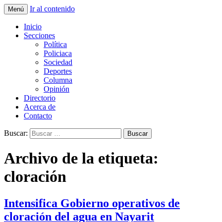
Ir al contenido
Menú
La nueva opción en información
La Yunta de Tepic
Inicio
Secciones
Política
Policiaca
Sociedad
Deportes
Columna
Opinión
Directorio
Acerca de
Contacto
Buscar:
Archivo de la etiqueta:
cloración
Intensifica Gobierno operativos de
cloración del agua en Nayarit