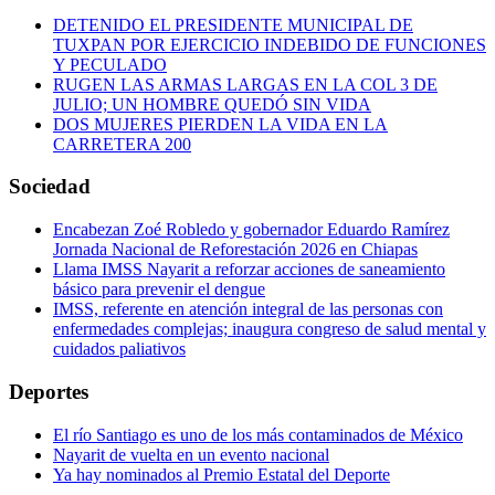
DETENIDO EL PRESIDENTE MUNICIPAL DE
TUXPAN POR EJERCICIO INDEBIDO DE FUNCIONES
Y PECULADO
RUGEN LAS ARMAS LARGAS EN LA COL 3 DE
JULIO; UN HOMBRE QUEDÓ SIN VIDA
DOS MUJERES PIERDEN LA VIDA EN LA
CARRETERA 200
Sociedad
Encabezan Zoé Robledo y gobernador Eduardo Ramírez
Jornada Nacional de Reforestación 2026 en Chiapas
Llama IMSS Nayarit a reforzar acciones de saneamiento
básico para prevenir el dengue
IMSS, referente en atención integral de las personas con
enfermedades complejas; inaugura congreso de salud mental y
cuidados paliativos
Deportes
El río Santiago es uno de los más contaminados de México
Nayarit de vuelta en un evento nacional
Ya hay nominados al Premio Estatal del Deporte