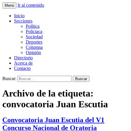
Ir al contenido
Menú
La nueva opción en información
La Yunta de Tepic
Inicio
Secciones
Política
Policiaca
Sociedad
Deportes
Columna
Opinión
Directorio
Acerca de
Contacto
Buscar:
Archivo de la etiqueta:
convocatoria Juan Escutia
Convocatoria Juan Escutia del V1
Concurso Nacional de Oratoria