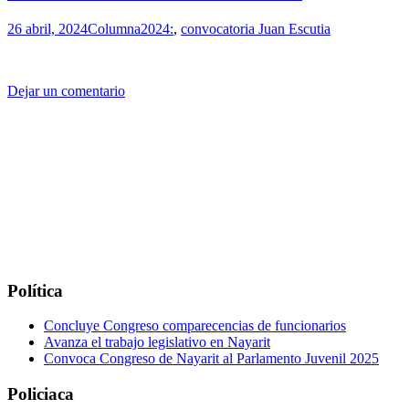
26 abril, 2024
Columna
2024:
,
convocatoria Juan Escutia
Dejar un comentario
Política
Concluye Congreso comparecencias de funcionarios
Avanza el trabajo legislativo en Nayarit
Convoca Congreso de Nayarit al Parlamento Juvenil 2025
Policiaca