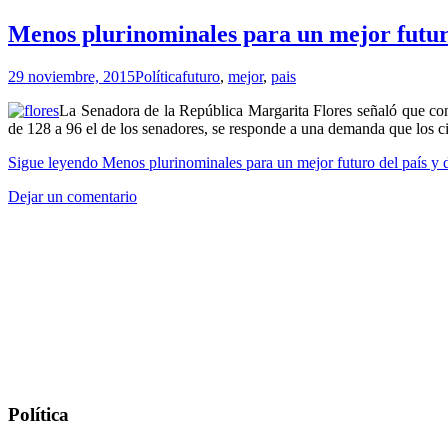
Menos plurinominales para un mejor futuro
29 noviembre, 2015
Política
futuro
,
mejor
,
pais
La Senadora de la República Margarita Flores señaló que con 
de 128 a 96 el de los senadores, se responde a una demanda que los 
Sigue leyendo
Menos plurinominales para un mejor futuro del país y 
Dejar un comentario
Política