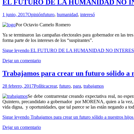
EL FUTURO DE LA HUMANIDAD NO I
1 junio, 2017
Opinión
futuro
,
humanidad
,
interesó
Por Octavio Camelo Romero
Ya se terminaron las campañas electorales para gobernador en las tr
forma parte de los intereses de los “suspirantes”.
Sigue leyendo
EL FUTURO DE LA HUMANIDAD NO INTERES
Dejar un comentario
Trabajamos para crear un futuro sólido a n
28 febrero, 2017
Política
crear
,
futuro
,
para
,
trabajamos
Se debe contrarrestar creando expectativa real, no espe
Quintero, precandidato a gobernador por MORENA, quien a la vez, a
vida digna, y oportunidades, que tal parece se las están negando a to
Sigue leyendo
Trabajamos para crear un futuro sólido a nuestros hijo
Dejar un comentario