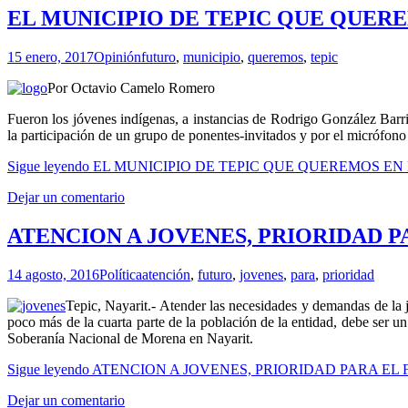
EL MUNICIPIO DE TEPIC QUE QUER
15 enero, 2017
Opinión
futuro
,
municipio
,
queremos
,
tepic
Por Octavio Camelo Romero
Fueron los jóvenes indígenas, a instancias de Rodrigo González Barr
la participación de un grupo de ponentes-invitados y por el micrófono ab
Sigue leyendo
EL MUNICIPIO DE TEPIC QUE QUEREMOS EN
Dejar un comentario
ATENCION A JOVENES, PRIORIDAD P
14 agosto, 2016
Política
atención
,
futuro
,
jovenes
,
para
,
prioridad
Tepic, Nayarit.- Atender las necesidades y demandas de la j
poco más de la cuarta parte de la población de la entidad, debe ser u
Soberanía Nacional de Morena en Nayarit.
Sigue leyendo
ATENCION A JOVENES, PRIORIDAD PARA EL
Dejar un comentario