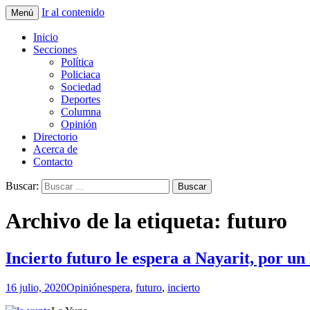
Ir al contenido
Menú
La nueva opción en información
La Yunta de Tepic
Inicio
Secciones
Política
Policiaca
Sociedad
Deportes
Columna
Opinión
Directorio
Acerca de
Contacto
Buscar:
Archivo de la etiqueta: futuro
Incierto futuro le espera a Nayarit, por un
16 julio, 2020
Opinión
espera
,
futuro
,
incierto