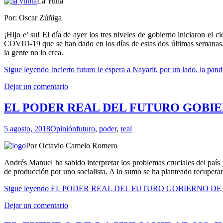
La Yuna
Por: Oscar Zúñiga
¡Hijo e’ su! El día de ayer los tres niveles de gobierno iniciaron el c
COVID-19 que se han dado en los días de estas dos últimas semanas, 
la gente no lo crea.
Sigue leyendo
Incierto futuro le espera a Nayarit, por un lado, la pan
Dejar un comentario
EL PODER REAL DEL FUTURO GOBI
5 agosto, 2018
Opinión
futuro
,
poder
,
real
Por Octavio Camelo Romero
Andrés Manuel ha sabido interpretar los problemas cruciales del país
de producción por uno socialista. A lo sumo se ha planteado recuperar
Sigue leyendo
EL PODER REAL DEL FUTURO GOBIERNO DE
Dejar un comentario