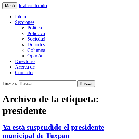
Ir al contenido
Menú
La nueva opción en información
La Yunta de Tepic
Inicio
Secciones
Política
Policiaca
Sociedad
Deportes
Columna
Opinión
Directorio
Acerca de
Contacto
Buscar:
Archivo de la etiqueta:
presidente
Ya está suspendido el presidente
municipal de Tuxpan