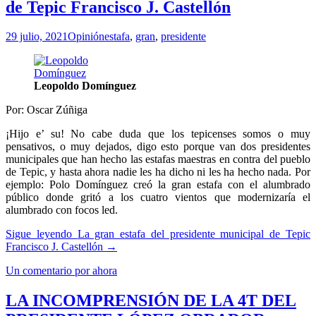
de Tepic Francisco J. Castellón
29 julio, 2021
Opinión
estafa
,
gran
,
presidente
Leopoldo Domínguez
Por: Oscar Zúñiga
¡Hijo e’ su! No cabe duda que los tepicenses somos o muy
pensativos, o muy dejados, digo esto porque van dos presidentes
municipales que han hecho las estafas maestras en contra del pueblo
de Tepic, y hasta ahora nadie les ha dicho ni les ha hecho nada. Por
ejemplo: Polo Domínguez creó la gran estafa con el alumbrado
público donde gritó a los cuatro vientos que modernizaría el
alumbrado con focos led.
Sigue leyendo
La gran estafa del presidente municipal de Tepic
Francisco J. Castellón
→
Un comentario por ahora
LA INCOMPRENSIÓN DE LA 4T DEL