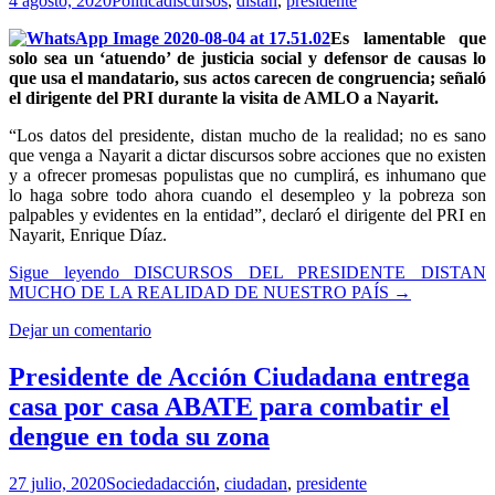
4 agosto, 2020
Política
discursos
,
distan
,
presidente
Es lamentable que
solo sea un ‘atuendo’ de justicia social y defensor de causas lo
que usa el mandatario, sus actos carecen de congruencia; señaló
el dirigente del PRI durante la visita de AMLO a Nayarit.
“Los datos del presidente, distan mucho de la realidad; no es sano
que venga a Nayarit a dictar discursos sobre acciones que no existen
y a ofrecer promesas populistas que no cumplirá, es inhumano que
lo haga sobre todo ahora cuando el desempleo y la pobreza son
palpables y evidentes en la entidad”, declaró el dirigente del PRI en
Nayarit, Enrique Díaz.
Sigue leyendo
DISCURSOS DEL PRESIDENTE DISTAN
MUCHO DE LA REALIDAD DE NUESTRO PAÍS
→
Dejar un comentario
Presidente de Acción Ciudadana entrega
casa por casa ABATE para combatir el
dengue en toda su zona
27 julio, 2020
Sociedad
acción
,
ciudadan
,
presidente