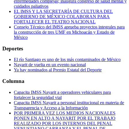
enfermedades complejas; inaugura congreso de salud mental y
cuidados paliativos
EL IMSS Y LA SECRETARÍA DE CULTURA DEL
GOBIERNO DE MÉXICO COLABORAN PARA
FORTALECER EL TEATRO NACIONAL
Consejo Técnico del IMSS aprueba proyectos integrales para
la construcción de tres UMF en Michoacán y Estado de
México
Deportes
El río Santiago es uno de los más contaminados de México
Nayarit de vuelta en un evento nacional
Ya hay nominados al Premio Estatal del Deporte
Columna
Capacita IMSS Nayarit a operadores vehiculares para
fortalecer la seguridad vial
Capacita IMSS Nayarit a personal institucional en materia de
Transparencia y Acceso a la Información
POR PRIMERA VEZ LOS MEDIOS NACIONALES
PONEN EN ALTO A NAYARIT POR EL TRABAJO
REALIZADO POR LOS INTERNOS DEL PENAL
VENUSTIANO CARRANZA Y EL PENAL DE