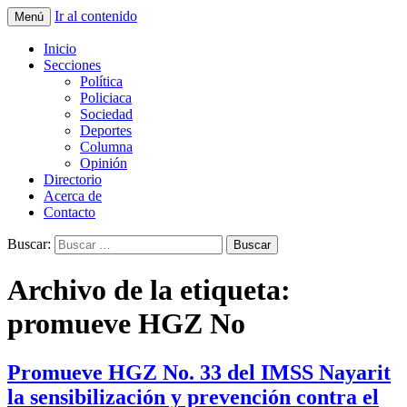
Ir al contenido
Menú
La nueva opción en información
La Yunta de Tepic
Inicio
Secciones
Política
Policiaca
Sociedad
Deportes
Columna
Opinión
Directorio
Acerca de
Contacto
Buscar:
Archivo de la etiqueta:
promueve HGZ No
Promueve HGZ No. 33 del IMSS Nayarit
la sensibilización y prevención contra el