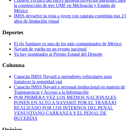
Consejo Técnico del IMSS aprueba proyectos integrales para
la construcción de tres UMF en Michoacán y Estado de
México
IMSS devuelve la vista a joven con catarata congénita tras 23
años de limitación visual
Deportes
El río Santiago es uno de los más contaminados de México
Nayarit de vuelta en un evento nacional
Ya hay nominados al Premio Estatal del Deporte
Columna
Capacita IMSS Nayarit a operadores vehiculares para
fortalecer la seguridad vial
Capacita IMSS Nayarit a personal institucional en materia de
Transparencia y Acceso a la Información
POR PRIMERA VEZ LOS MEDIOS NACIONALES
PONEN EN ALTO A NAYARIT POR EL TRABAJO
REALIZADO POR LOS INTERNOS DEL PENAL
VENUSTIANO CARRANZA Y EL PENAL DE
BUCERÍAS
Opinion