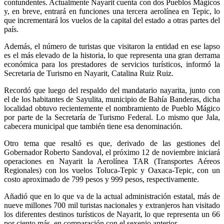
contundentes. Actualmente Nayarit cuenta con dos Pueblos Mágicos
y, en breve, entrará en funciones una tercera aerolínea en Tepic, lo
que incrementará los vuelos de la capital del estado a otras partes del
país.
Además, el número de turistas que visitaron la entidad en ese lapso
es el más elevado de la historia, lo que representa una gran derrama
económica para los prestadores de servicios turísticos, informó la
Secretaria de Turismo en Nayarit, Catalina Ruiz Ruiz.
Recordó que luego del respaldo del mandatario nayarita, junto con
el de los habitantes de Sayulita, municipio de Bahía Banderas, dicha
localidad obtuvo recientemente el nombramiento de Pueblo Mágico
por parte de la Secretaría de Turismo Federal. Lo mismo que Jala,
cabecera municipal que también tiene esa denominación.
Otro tema que resaltó es que, derivado de las gestiones del
Gobernador Roberto Sandoval, el próximo 12 de noviembre iniciará
operaciones en Nayarit la Aerolínea TAR (Transportes Aéreos
Regionales) con los vuelos Toluca-Tepic y Oaxaca-Tepic, con un
costo aproximado de 799 pesos y 999 pesos, respectivamente.
Añadió que en lo que va de la actual administración estatal, más de
nueve millones 700 mil turistas nacionales y extranjeros han visitado
los diferentes destinos turísticos de Nayarit, lo que representa un 66
por ciento más, en comparación con el sexenio anterior.