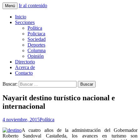
Ir al contenido
Menú
La nueva opción en información
La Yunta de Tepic
Inicio
Secciones
Política
Policiaca
Sociedad
Deportes
Columna
Opinión
Directorio
Acerca de
Contacto
Buscar:
Nayarit destino turístico nacional e
internacional
4 noviembre, 2015
Política
A cuatro años de la administración del Gobernador
Roberto Sandoval Castañeda, los avances en turismo son