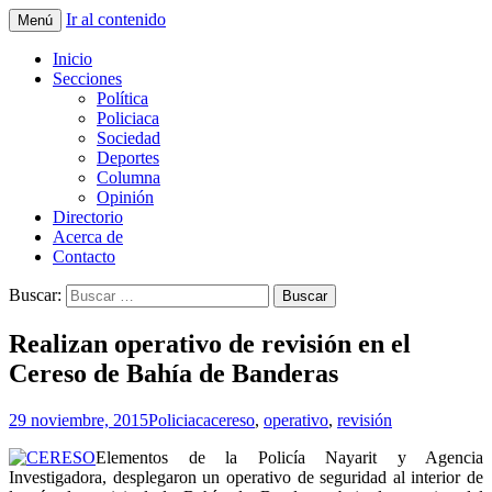
Ir al contenido
Menú
La nueva opción en información
La Yunta de Tepic
Inicio
Secciones
Política
Policiaca
Sociedad
Deportes
Columna
Opinión
Directorio
Acerca de
Contacto
Buscar:
Realizan operativo de revisión en el
Cereso de Bahía de Banderas
29 noviembre, 2015
Policiaca
cereso
,
operativo
,
revisión
Elementos de la Policía Nayarit y Agencia
Investigadora, desplegaron un operativo de seguridad al interior de