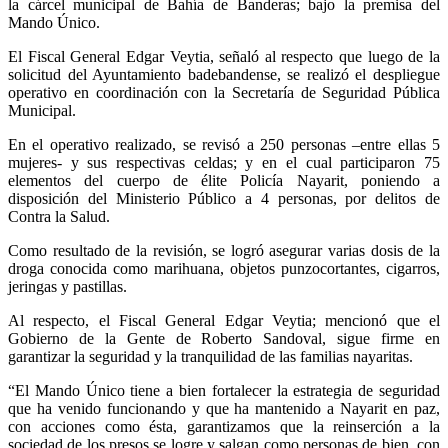
la cárcel municipal de Bahía de Banderas; bajo la premisa del
Mando Único.
El Fiscal General Edgar Veytia, señaló al respecto que luego de la
solicitud del Ayuntamiento badebandense, se realizó el despliegue
operativo en coordinación con la Secretaría de Seguridad Pública
Municipal.
En el operativo realizado, se revisó a 250 personas –entre ellas 5
mujeres- y sus respectivas celdas; y en el cual participaron 75
elementos del cuerpo de élite Policía Nayarit, poniendo a
disposición del Ministerio Público a 4 personas, por delitos de
Contra la Salud.
Como resultado de la revisión, se logró asegurar varias dosis de la
droga conocida como marihuana, objetos punzocortantes, cigarros,
jeringas y pastillas.
Al respecto, el Fiscal General Edgar Veytia; mencionó que el
Gobierno de la Gente de Roberto Sandoval, sigue firme en
garantizar la seguridad y la tranquilidad de las familias nayaritas.
“El Mando Único tiene a bien fortalecer la estrategia de seguridad
que ha venido funcionando y que ha mantenido a Nayarit en paz,
con acciones como ésta, garantizamos que la reinserción a la
sociedad de los presos se logre y salgan como personas de bien, con