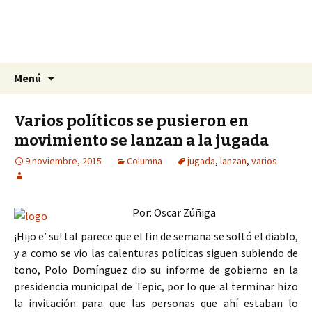
La nueva opción en información
Ir
Buscar:
La Yunta de Tepic
Menú
al
contenido
Varios políticos se pusieron en
movimiento se lanzan a la jugada
9 noviembre, 2015
Columna
jugada
,
lanzan
,
varios
Por: Oscar Zúñiga
¡Hijo e’ su! tal parece que el fin de semana se soltó el diablo,
y a como se vio las calenturas políticas siguen subiendo de
tono, Polo Domínguez dio su informe de gobierno en la
presidencia municipal de Tepic, por lo que al terminar hizo
la invitación para que las personas que ahí estaban lo