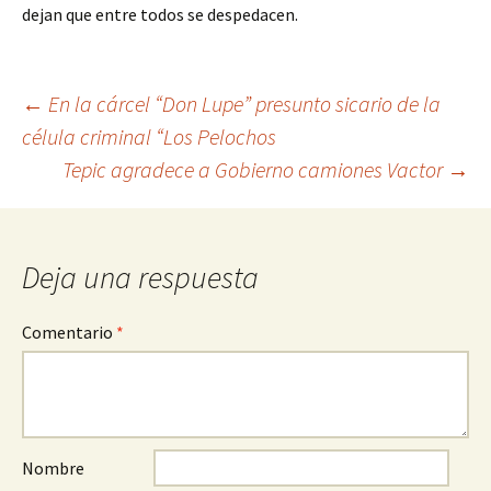
dejan que entre todos se despedacen.
Ir
←
En la cárcel “Don Lupe” presunto sicario de la
célula criminal “Los Pelochos
a
Tepic agradece a Gobierno camiones Vactor
→
la
entrada
Deja una respuesta
Comentario
*
Nombre