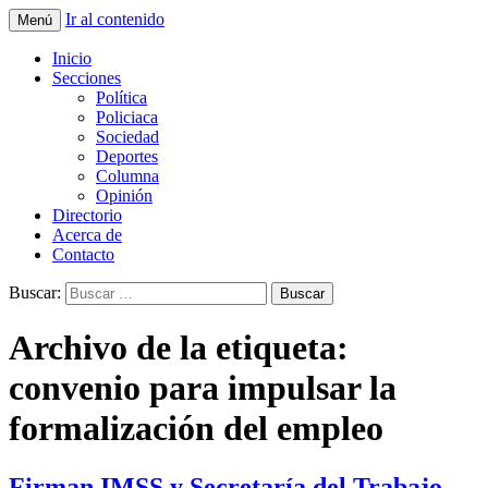
Ir al contenido
Menú
La nueva opción en información
La Yunta de Tepic
Inicio
Secciones
Política
Policiaca
Sociedad
Deportes
Columna
Opinión
Directorio
Acerca de
Contacto
Buscar:
Archivo de la etiqueta:
convenio para impulsar la
formalización del empleo
Firman IMSS y Secretaría del Trabajo