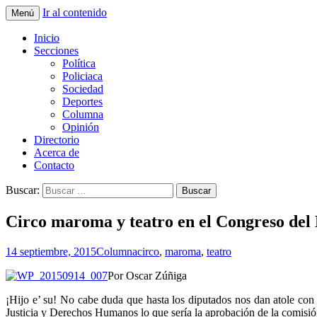
Ir al contenido
Menú
La nueva opción en información
La Yunta de Tepic
Inicio
Secciones
Política
Policiaca
Sociedad
Deportes
Columna
Opinión
Directorio
Acerca de
Contacto
Buscar:
Circo maroma y teatro en el Congreso del
14 septiembre, 2015
Columna
circo
,
maroma
,
teatro
Por Oscar Zúñiga
¡Hijo e’ su! No cabe duda que hasta los diputados nos dan atole con 
Justicia y Derechos Humanos lo que sería la aprobación de la comisión