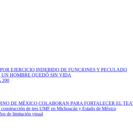
 POR EJERCICIO INDEBIDO DE FUNCIONES Y PECULADO
; UN HOMBRE QUEDÓ SIN VIDA
 200
IERNO DE MÉXICO COLABORAN PARA FORTALECER EL TE
la construcción de tres UMF en Michoacán y Estado de México
ños de limitación visual