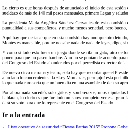
Lo cierto es que horas después de anunciado el inicio de esta sesión
sueldazo de más de 140 mil pesos mensuales, primero llegan y saludan
La presidenta María Angélica Sánchez Cervantes de esta comisión 
puntualidad a sus compañeros, y mucho menos seriedad, pero bueno, de
Aquí hay que destacar que en esta comisión hay uno que otro letrado,
Montes es manejable, porque no sabe nada de nada de leyes, digo, si es
Y como si todo esto fuera un juego donde se rifa un gato, otro de l
ponen para que no pasen hambre. Aun no se ponían de acuerdo para el i
del Congreso del Estado abanderados por el perredista ex rector de 
De nuevo circo maroma y teatro, solo hay que recordar que el Preside
a un lado lo concerniente a la «Ley Mordaza», pero ¡ojo! esta posibil
lo que nada raro sería que un buen día en una asamblea le den su apro
Por ahora nada sucedió, solo gritos y sombrerazos, unos diputados h
hablaran, lo cierto es que fue todo un show completo ver esta gran 
dará su voto para que lo represente en el Congreso del Estado.
Ir a la entrada
←
Listo operativo de seguridad “Fiestas Patrias 2015”
Propone Gober