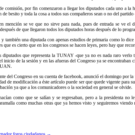
 de comisión, por fin comenzaron a llegar los diputados cada uno a la 
 de besito y toda la cosa a todos sus compañeros sean o no del partido
en mención se ve que no sirve para nada, pues de entrada se ve el d
spués de que llegaron todos los diputados horas después de lo program
 y también una diputada con apenas estudios de primaria como lo dice s
 que es cierto que en los congresos se hacen leyes, pero hay que recorda
os diputados que representa la TUNAY -que ya no es nada raro verlo tra
nicio de la sesión y en las afueras del Congreso ya se encontraban cie
la UAN.
nte del Congreso en su cuenta de facebook, anunció el domingo por la 
idad de modificación a éste artículo puede ser que quede vigente para su
bación ya que a los comunicadores o la sociedad en general se olvide.
acían como que se salían y se regresaban, pero a la presidenta no le
faramalla como muchas otras que ya hemos visto y seguiremos viendo m
nador foros ciudadanos
→